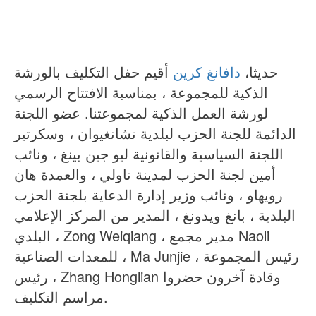
أخبار
معلومات عنا
أسئلة وأجوبة
قضية
حديثا،
دافانغ كرين
أقيم حفل التكليف بالورشة
اتصل بنا
الذكية للمجموعة ، بمناسبة الافتتاح الرسمي
لورشة العمل الذكية لمجموعتنا. عضو اللجنة
الدائمة للجنة الحزب لبلدية تشانغيوان ، وسكرتير
اللجنة السياسية والقانونية ليو جين بينغ ، ونائب
أمين لجنة الحزب لمدينة ناولي ، والعمدة هان
رويهاو ، ونائب وزير إدارة الدعاية بلجنة الحزب
البلدية ، بانغ ويدونغ ، المدير من المركز الإعلامي
البلدي ، Zong Weiqiang ، مدير مجمع Naoli
للمعدات الصناعية ، Ma Junjie ، رئيس المجموعة
، رئيس Zhang Honglian وقادة آخرون حضروا
مراسم التكليف.