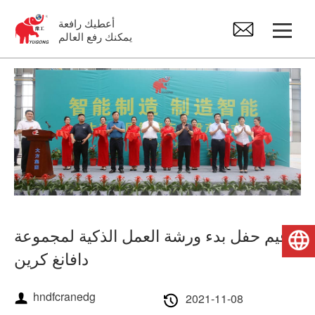
أعطيك رافعة
يمكنك رفع العالم
رافعة جسرية
رافعة علوية
الجيب كرين
رافعة كهربائية
أقيم حفل بدء ورشة العمل الذكية لمجموعة
العربية
قطع غيار كرين
دافانغ كرين
hndfcranedg
2021-11-08