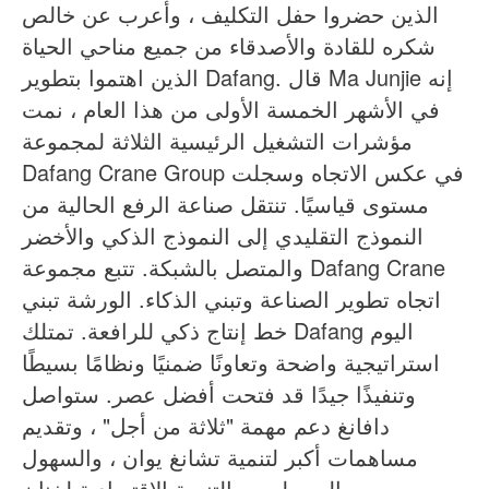
الذين حضروا حفل التكليف ، وأعرب عن خالص
شكره للقادة والأصدقاء من جميع مناحي الحياة
الذين اهتموا بتطوير Dafang. قال Ma Junjie إنه
في الأشهر الخمسة الأولى من هذا العام ، نمت
مؤشرات التشغيل الرئيسية الثلاثة لمجموعة
Dafang Crane Group في عكس الاتجاه وسجلت
مستوى قياسيًا. تنتقل صناعة الرفع الحالية من
النموذج التقليدي إلى النموذج الذكي والأخضر
والمتصل بالشبكة. تتبع مجموعة Dafang Crane
اتجاه تطوير الصناعة وتبني الذكاء. الورشة تبني
خط إنتاج ذكي للرافعة. تمتلك Dafang اليوم
استراتيجية واضحة وتعاونًا ضمنيًا ونظامًا بسيطًا
وتنفيذًا جيدًا قد فتحت أفضل عصر. ستواصل
دافانغ دعم مهمة "ثلاثة من أجل" ، وتقديم
مساهمات أكبر لتنمية تشانغ يوان ، والسهول
الوسطى ، والتنمية الاقتصادية لخنان.