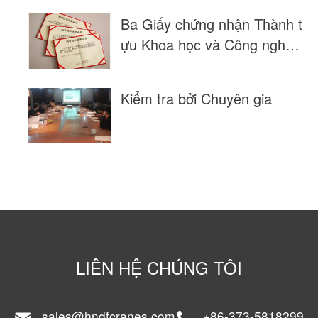
Ba Giấy chứng nhận Thành t
ựu Khoa học và Công nghệ
cấp Tỉnh.
Kiểm tra bởi Chuyên gia
LIÊN HỆ CHÚNG TÔI
sales@hndfcranes.com
+86-373-5818299