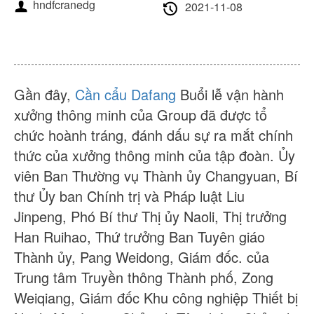
Về chúng tôi
Tin tức
hndfcranedg
2021-11-08
Trường hợp
Câu hỏi thường gặp
Liên hệ chúng tôi
Gần đây,
Cần cẩu Dafang
Buổi lễ vận hành
xưởng thông minh của Group đã được tổ
chức hoành tráng, đánh dấu sự ra mắt chính
thức của xưởng thông minh của tập đoàn. Ủy
viên Ban Thường vụ Thành ủy Changyuan, Bí
thư Ủy ban Chính trị và Pháp luật Liu
Jinpeng, Phó Bí thư Thị ủy Naoli, Thị trưởng
Han Ruihao, Thứ trưởng Ban Tuyên giáo
Thành ủy, Pang Weidong, Giám đốc. của
Trung tâm Truyền thông Thành phố, Zong
Weiqiang, Giám đốc Khu công nghiệp Thiết bị