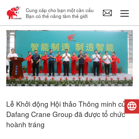
Cung cấp cho bạn một cần cẩu
Bạn có thể nâng tầm thế giới
Cổng trục
Cần cẩu trên cao
Cầu trục xoay
Palăng điện
Lễ Khởi động Hội thảo Thông minh của
Tiếng Việt
Phụ tùng cần cẩu
Dafang Crane Group đã được tổ chức
hoành tráng