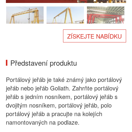
O nás
Zprávy
Případ
Časté dotazy
Kontaktujte nás
ZÍSKEJTE NABÍDKU
Představení produktu
Portálový jeřáb je také známý jako portálový
jeřáb nebo jeřáb Goliath. Zahrňte portálový
jeřáb s jedním nosníkem, portálový jeřáb s
dvojitým nosníkem, portálový jeřáb, polo
portálový jeřáb a pracujte na kolejích
namontovaných na podlaze.