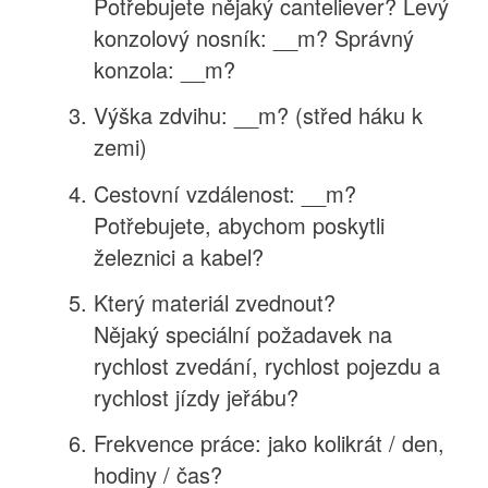
Potřebujete nějaký canteliever? Levý
konzolový nosník: __m? Správný
konzola: __m?
Výška zdvihu: __m? (střed háku k
zemi)
Cestovní vzdálenost: __m?
Potřebujete, abychom poskytli
železnici a kabel?
Který materiál zvednout?
Nějaký speciální požadavek na
rychlost zvedání, rychlost pojezdu a
rychlost jízdy jeřábu?
Frekvence práce: jako kolikrát / den,
hodiny / čas?