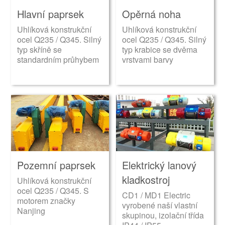
Hlavní paprsek
Opěrná noha
Uhlíková konstrukční
Uhlíková konstrukční
ocel Q235 / Q345. Silný
ocel Q235 / Q345. Silný
typ skříně se
typ krabice se dvěma
standardním průhybem
vrstvami barvy
Pozemní paprsek
Elektrický lanový
kladkostroj
Uhlíková konstrukční
ocel Q235 / Q345. S
CD1 / MD1 Electric
motorem značky
vyrobené naší vlastní
Nanjing
skupinou, izolační třída