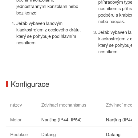
příhradovým typem 
jednostrannými konzolami nebo
nosníkem s příhrad
bez konzol
podpěru s krabicov
nebo naopak.
Jeřáb vybaven lanovým
kladkostrojem z ocelového drátu,
Jeřáb vybaven lano
který se pohybuje pod hlavním
kladkostrojem z oce
nosníkem
který se pohybuje p
nosníkem
Konfigurace
název
Zdvihací mechanismus
Zdvihací mecha
Motor
Nanjing (IP44, IP54)
Nanjing (IP44, 
Redukce
Dafang
Dafang