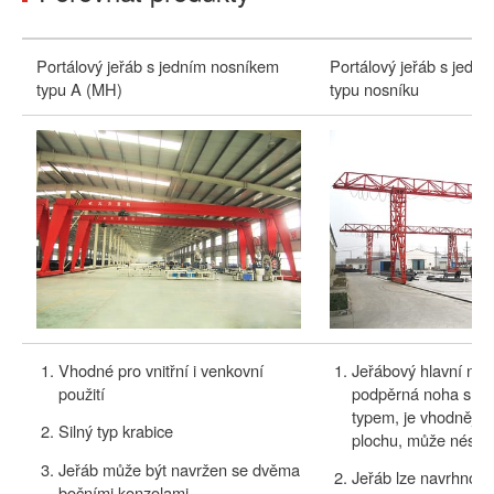
Portálový jeřáb s jedním nosníkem
Portálový jeřáb s jedn
typu A (MH)
typu nosníku
Vhodné pro vnitřní i venkovní
Jeřábový hlavní nos
použití
podpěrná noha s př
typem, je vhodnější
Silný typ krabice
plochu, může nést sil
Jeřáb může být navržen se dvěma
Jeřáb lze navrhnout
bočními konzolami,