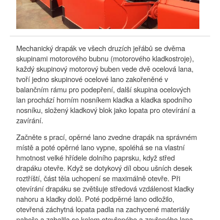
Mechanický drapák ve všech druzích jeřábů se dvěma
DY
skupinami motorového bubnu (motorového kladkostroje),
mo
každý skupinový motorový buben vede dvě ocelová lana,
ně
tvoří jedno skupinové ocelové lano zakořeněné v
za
balančním rámu pro podepření, další skupina ocelových
Am
lan prochází horním nosníkem kladka a kladka spodního
el
nosníku, složený kladkový blok jako lopata pro otevírání a
vy
zavírání.
že
sl
Začněte s prací, opěrné lano zvedne drapák na správném
vy
místě a poté opěrné lano vypne, spoléhá se na vlastní
uh
hmotnost velké hřídele dolního paprsku, když střed
od
drapáku otevře. Když se dotykový díl obou ušních desek
roztříští, část těla uchopení se maximálně otevře. Při
St
otevírání drapáku se zvětšuje středová vzdálenost kladky
ús
nahoru a kladky dolů. Poté podpěrné lano odložilo,
pr
otevřená záchytná lopata padla na zachycené materiály
ma
nahoře a zabalila se kolem otevřeného a zavřeného lana,
mn