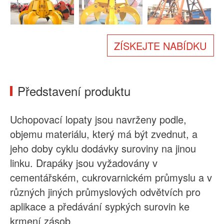
O nás
Zprávy
Případ
Časté dotazy
ZÍSKEJTE NABÍDKU
Kontaktujte nás
Představení produktu
Uchopovací lopaty jsou navrženy podle,
objemu materiálu, který má být zvednut, a
jeho doby cyklu dodávky suroviny na jinou
linku. Drapáky jsou vyžadovány v
cementářském, cukrovarnickém průmyslu a v
různých jiných průmyslových odvětvích pro
aplikace a předávání sypkých surovin ke
krmení zásob.