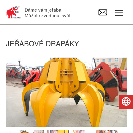
Dáme vám jeřába
Můžete zvednout svět
Portálový jeřáb
JEŘÁBOVÉ DRAPÁKY
Mostový jeřáb
Otočné jeřáby
Elektrický kladkostroje
Čeština
Náhradní díly pro jeřáby