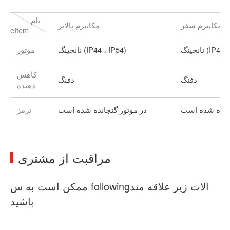
نام
مکانیزم سفر
مکانیزم بالابر
eItem
IP44 ، IP54)
نانجینگ (IP44 ، IP54)
موتور
کاهش
دفنگ
دفنگ
دهنده
جانده شده است
در موتور گنجانده شده است
ترمز
مراقبت از مشتری
ممکن است به س followingالات زیر علاقه مند
باشید