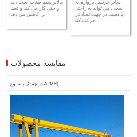
سایر جرثقیل دروازه ای
بالابر سیم طناب است ، به
است ، می تواند به راحتی
راحتی کار می کند و فضا
با دست در جهت تصادفی
را کاهش می دهد.
حرکت کند.
مقایسه محصولات
مل
دریچه تک پایه نوع A (MH)