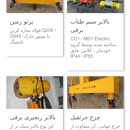
بالابر سیم طناب
پرتو زمین
برقی
فولاد سازه کربن Q235 /
Q345. با موتور مارک
CD1 / MD1 Electric
نانجینگ
ساخته شده توسط گروه
خودمان ، کلاس عایق
IP44 / IP55
چرخ جرثقیل
بالابر زنجیری برقی
چرخ جهانی ، آن متفاوت از
این نوع بالابر سبک تر از