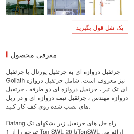
اخبار
درباره ما
سالات متداول
مورد
یک نقل قول بگیرید
با ما تماس بگیرید
معرفی محصول
جرثقیل دروازه ای به جرثقیل پورتال یا جرثقیل
Goliath نیز معروف است. شامل جرثقیل دروازه
ای تک تیر ، جرثقیل دروازه ای دو طرفه ، جرثقیل
دروازه مهندس ، جرثقیل نیمه دروازه ای و در ریل
های نصب شده روی کف کار کنید.
Dafang راه حل های جرثقیل زیر بشکهای تک
تیرچه را از 1 Ton SWL تا 20TonSWL ارائه می