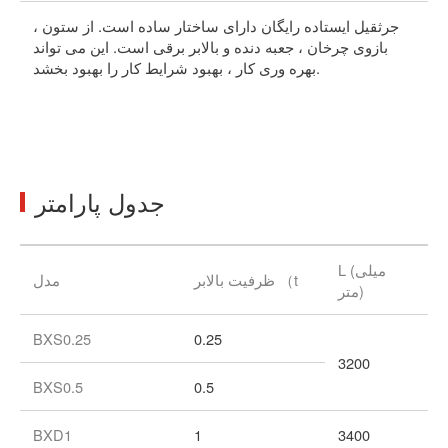
ون
جرثقیل ایستاده رایگان دارای ساختار ساده است. از ستون ،
فی
بازوی چرخان ، جعبه دنده و بالابر برقی است. این می تواند
به
بهره وری کار ، بهبود شرایط کار را بهبود بخشد.
می
جدول پارامتر
L (میلی
ظرفیت بالابر （t
مدل
متر)
BXS0.25
0.25
3200
BXS0.5
0.5
BXD1
1
3400