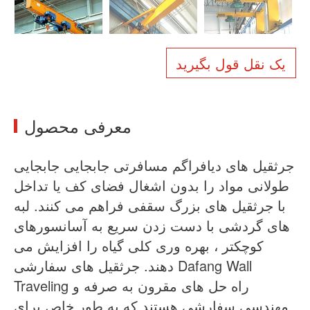
اخبار
درباره ما
سالات متداول
مورد
یک نقل قول بگیرید
با ما تماس بگیرید
معرفی محصول
جرثقیل های دیافراگم مسافرتی جابجایی جابجایی
طولانی مواد را بدون اشغال فضای کف یا تداخل
با جرثقیل های بزرگ سقفی فراهم می کنند. لبه
های گردشی با دست زدن سریع به آسانسورهای
کوچکتر ، بهره وری کلی گیاه را افزایش می
دهند. جرثقیل های سفارشی Dafang Wall
Traveling راه حل های مقرون به صرفه و
مهندسی سفارشی هستند که به طور خاص برای