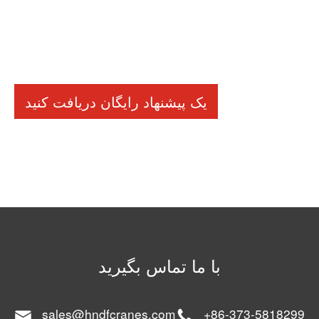
یک پیشنهاد رایگان دریافت کنید
با ما تماس بگیرید
sales@hndfcranes.com
+86-373-5818299