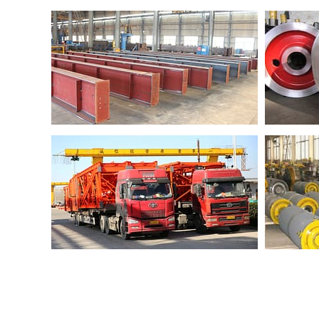
Attrezzatura per la lavorazione dell'a
Alesatrice
Granigliatrice
Macchina da taglio al plasma
Macchina per scanalature a pressione 1500t
Tipo di saldatrice sommersa a cavalletto
Trasporto
Il team di carico speciale assicura un carico sicuro e un
L'ispettore di qualità controlla attentamente le merci pr
Permettere di consegnare alla rinfusa, in container, o in 
modo adatto
Il dipartimento per i test di qualità sorveglierà il carico ne
fuori qualsiasi merce
La squadra di pittura accompagnerà il pacchetto e il ca