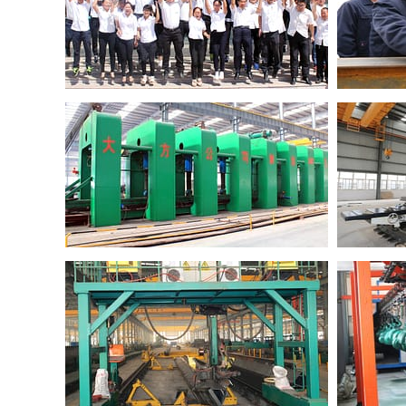
Gruppo meccanismo elettrico
Gruppo car
5 gruppi responsabili della
6 gruppi r
produzione di travi singole
produzione
Squadra dell'officina elettrica
Guscio più spesso di 2cm: Aumenta la stabilità e la sicu
paranco
Buona tenuta di gomma: Avere un test di tenuta per evita
olio
1,1 volte prova dinamica e 1,25 volte prova statica dopo
produzione
Linea automatica di vernice per stufe: migliorare la quali
l'efficienza della vernice
Scatola e coperchio in ferro grigio HT200: Alta vibrazion
un mulino speciale
Albero riduttore: Adotta il processo di carburazione, aum
durezza della superficie e la resistenza all'usura