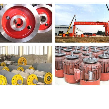
cciaio
Centro di test
Sala di ispezione non distruttiva
(Rilevatore di difetti a ultrasuoni; rile
Sala di ispezione meccanica e i
(Macchina per prove universali e prov
Sala di analisi metallografica e 
(microscopio metallografico 400 volte
 pacchetto sicuro
ima del pacchetto
qualsiasi altro
l caso in cui lasci
rico in modo che