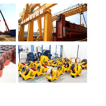
vatore di difetti a particelle magnetiche)
spezione chimica
e d'urto
ispezione della durezza
 e tester di durezza Rockwell)