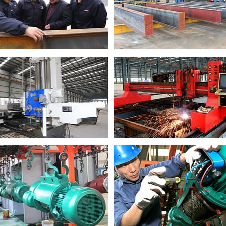
rello e verricello
esponsabili della
 di travi doppie
rezza del
re perdite di
 la
tà e
e prodotta da
enta la