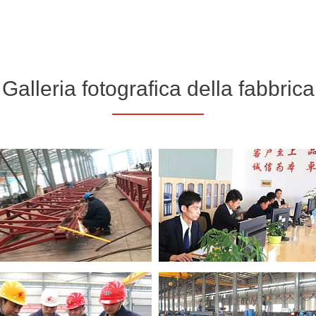
Galleria fotografica della fabbrica
avoro è chiara, ognuno è
st
quisti
to tecnico
e.
 consegna
prova della qualità
strutture in acciaio