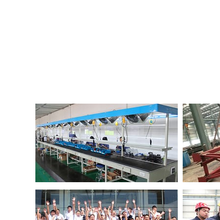
Squadra di produzione: In Dafang Crane, la divisione del l
incaricato di responsabilità specifiche.
Generalmente includono:
Reparto vendite
Reparto te
Reparto logistico
Reparto ac
Reparto di produzione
Dipartimen
Il dipartimento di produzione è composto da diverse squadr
Gruppo di cabine
Gruppo di
Gruppo di pittura
Gruppo di 
Gruppo paranco elettrico
Gruppo di 