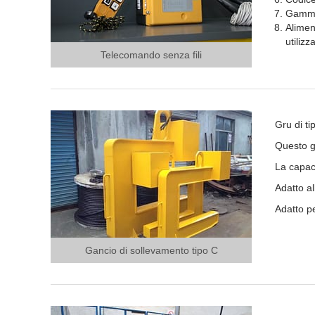
Gamma
Alimen
utilizz
Telecomando senza fili
Gru di ti
Questo ga
La capaci
Adatto a
Adatto p
Gancio di sollevamento tipo C