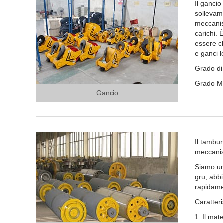
Il gancio
sollevam
meccanism
carichi.
essere cl
e ganci 
Grado di
Grado M
Gancio
Il tambur
meccanis
Siamo un
gru, abbi
rapidamen
Caratteri
Il mat