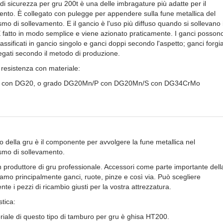
 di sicurezza per gru 200t è una delle imbragature più adatte per il
ento. È collegato con pulegge per appendere sulla fune metallica del
o di sollevamento. E il gancio è l'uso più diffuso quando si sollevano 
 È fatto in modo semplice e viene azionato praticamente. I ganci posson
assificati in gancio singolo e ganci doppi secondo l'aspetto; ganci forgia
legati secondo il metodo di produzione.
 resistenza con materiale:
 con DG20, o grado DG20Mn/P con DG20Mn/S con DG34CrMo
o della gru è il componente per avvolgere la fune metallica nel
mo di sollevamento.
 produttore di gru professionale. Accessori come parte importante dell
amo principalmente ganci, ruote, pinze e così via. Può scegliere
te i pezzi di ricambio giusti per la vostra attrezzatura.
stica:
eriale di questo tipo di tamburo per gru è ghisa HT200.