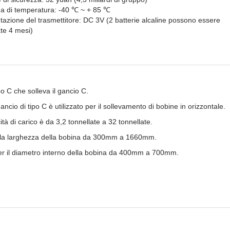
 di temperatura: -40 ℃ ~ + 85 ℃
tazione del trasmettitore: DC 3V (2 batterie alcaline possono essere
ate 4 mesi)
po C che solleva il gancio C.
ncio di tipo C è utilizzato per il sollevamento di bobine in
orizzontale
.
tà di carico è da 3,2 tonnellate a 32 tonnellate.
lla larghezza della bobina da 300mm a 1660mm.
er il diametro interno della bobina da 400mm a 700mm.