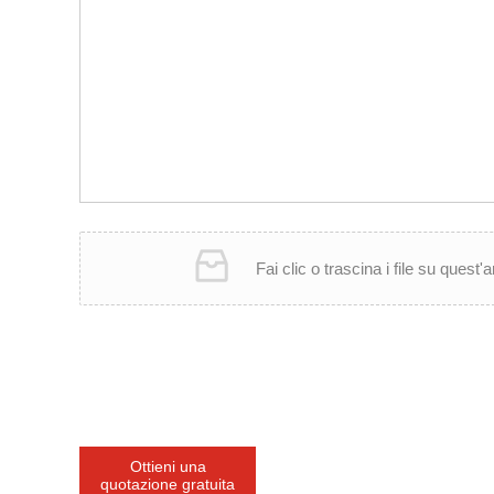
Fai clic o trascina i file su quest'a
Ottieni una
quotazione gratuita