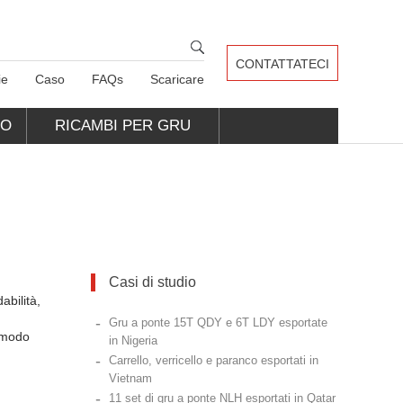
CONTATTATECI
ie
Caso
FAQs
Scaricare
CO
RICAMBI PER GRU
Casi di studio
abilità,
-
Gru a ponte 15T QDY e 6T LDY esportate
n modo
in Nigeria
-
Carrello, verricello e paranco esportati in
Vietnam
-
11 set di gru a ponte NLH esportati in Qatar