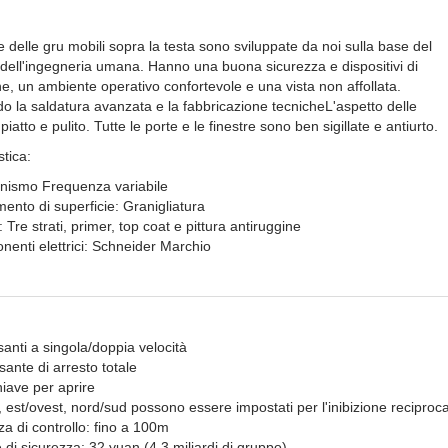
 delle gru mobili sopra la testa sono sviluppate da noi sulla base del
 dell'ingegneria umana. Hanno una buona sicurezza e dispositivi di
e, un ambiente operativo confortevole e una vista non affollata.
do la saldatura avanzata e la fabbricazione
tecniche
L'aspetto delle
piatto e pulito. Tutte le porte e le finestre sono ben sigillate e antiurto.
stica:
ismo Frequenza variabile
mento di superficie: Granigliatura
: Tre strati, primer, top coat e pittura antiruggine
enti elettrici:
Schneider
Marchio
santi a singola/doppia velocità
sante di arresto totale
iave per aprire
, est/ovest, nord/sud possono essere impostati per l'inibizione reciproc
za di controllo: fino a 100m
 di sicurezza: 32 yuan (4,3 miliardi di gruppo)