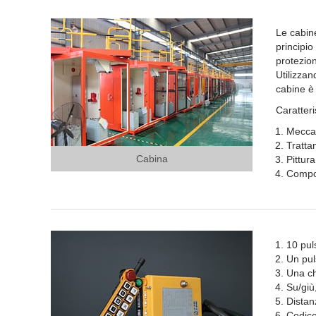
Le cabine
principio
protezion
Utilizzan
cabine è 
Caratteri
Meccan
Tratta
Cabina
Pittura
Compon
10 pul
Un pul
Una ch
Su/giù
Distan
Codice