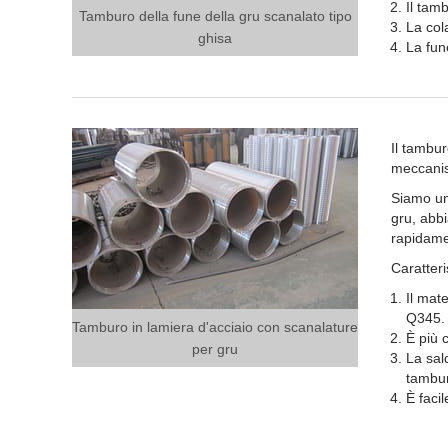
Il tamb
Tamburo della fune della gru scanalato tipo
La col
ghisa
La fun
Il tambur
meccanis
Siamo un
gru, abbi
rapidamen
Caratteri
Il mat
Q345.
Tamburo in lamiera d'acciaio con scanalature
È più 
per gru
La sal
tambur
È faci