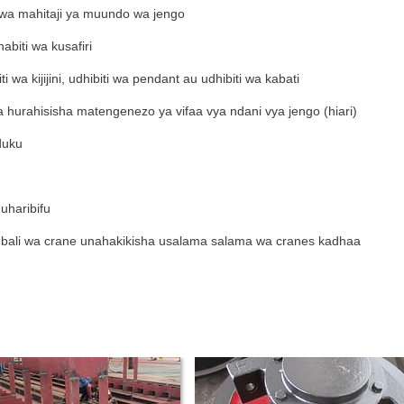
wa mahitaji ya muundo wa jengo
biti wa kusafiri
 wa kijijini, udhibiti wa pendant au udhibiti wa kabati
hurahisisha matengenezo ya vifaa vya ndani vya jengo (hiari)
duku
uharibifu
bali wa crane unahakikisha usalama salama wa cranes kadhaa