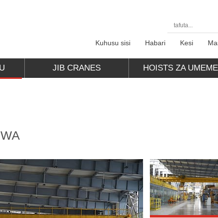
Kuhusu sisi
Habari
Kesi
Ma
U
JIB CRANES
HOISTS ZA UMEM
HWA