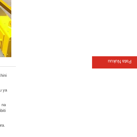
Pata Nukuu
hini
uu ya
, na
biti
ra.