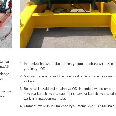
tumizi
Inatumiwa haswa katika semina ya jumla, ushuru wa kazi ni c
na A6.
ya aina ya QD.
mlango
Mali ya crane aina ya LH ni laini zaidi kuliko crane moja ya j
wa
kichwa.
Bei ni rahisi zaidi kuliko aina ya QD. Kuendeshwa na umeme
uma cha
kawaida kudhibitiwa na cabin, pia inaweza kudhibitiwa na udhi
a au
wa kijijini inategemea mteja.
Utaratibu wa kuinua una vifaa vya umeme vya CD / MD na su