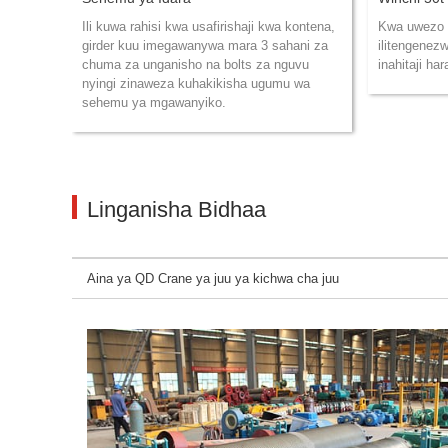
Ili kuwa rahisi kwa usafirishaji kwa kontena,
Kwa uwezo m
girder kuu imegawanywa mara 3 sahani za
ilitengene
chuma za unganisho na bolts za nguvu
inahitaji har
nyingi zinaweza kuhakikisha ugumu wa
sehemu ya mgawanyiko.
Linganisha Bidhaa
Aina ya QD Crane ya juu ya kichwa cha juu