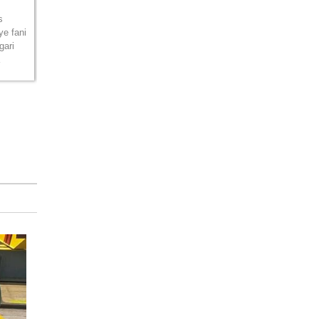
s
e fani
gari