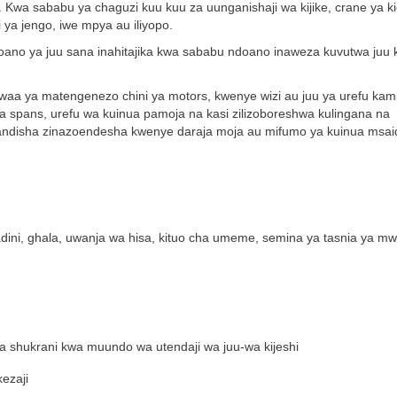
a. Kwa sababu ya chaguzi kuu kuu za uunganishaji wa kijike, crane ya k
i ya jengo, iwe mpya au iliyopo.
o ya juu sana inahitajika kwa sababu ndoano inaweza kuvutwa juu k
aa ya matengenezo chini ya motors, kwenye wizi au juu ya urefu kami
ya spans, urefu wa kuinua pamoja na kasi zilizoboreshwa kulingana na
pandisha zinazoendesha kwenye daraja moja au mifumo ya kuinua msaid
dini, ghala, uwanja wa hisa, kituo cha umeme, semina ya tasnia ya m
a shukrani kwa muundo wa utendaji wa juu-wa kijeshi
ezaji