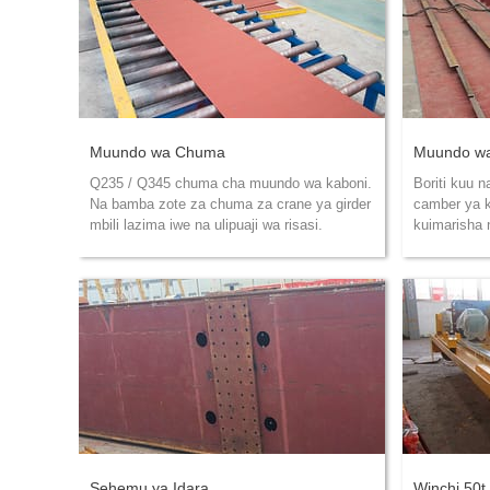
Muundo wa Chuma
Muundo wa
Q235 / Q345 chuma cha muundo wa kaboni.
Boriti kuu n
Na bamba zote za chuma za crane ya girder
camber ya 
mbili lazima iwe na ulipuaji wa risasi.
kuimarisha n
Sehemu ya Idara
Winchi 50t