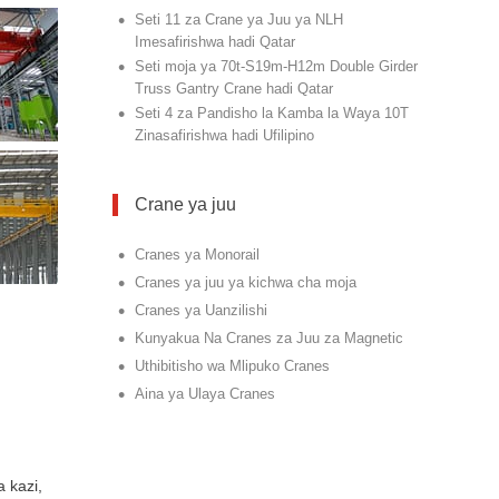
•
Seti 11 za Crane ya Juu ya NLH
Imesafirishwa hadi Qatar
•
Seti moja ya 70t-S19m-H12m Double Girder
Truss Gantry Crane hadi Qatar
•
Seti 4 za Pandisho la Kamba la Waya 10T
Zinasafirishwa hadi Ufilipino
Crane ya juu
•
Cranes ya Monorail
•
Cranes ya juu ya kichwa cha moja
•
Cranes ya Uanzilishi
•
Kunyakua Na Cranes za Juu za Magnetic
•
Uthibitisho wa Mlipuko Cranes
•
Aina ya Ulaya Cranes
 kazi,