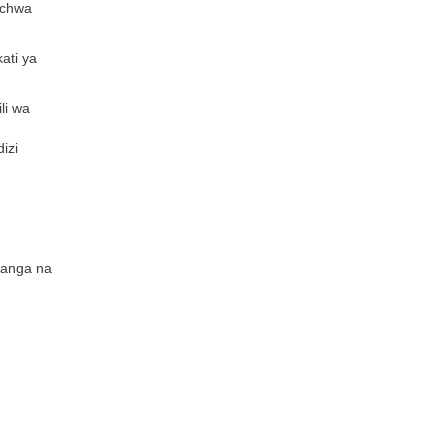
ichwa
ati ya
li wa
izi
wanga na