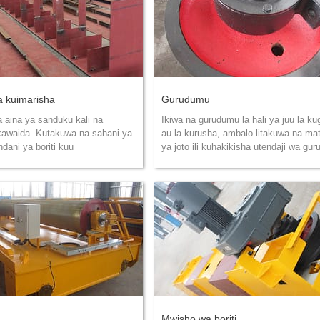
 kuimarisha
Gurudumu
a aina ya sanduku kali na
Ikiwa na gurudumu la hali ya juu la ku
kawaida. Kutakuwa na sahani ya
au la kurusha, ambalo litakuwa na ma
dani ya boriti kuu
ya joto ili kuhakikisha utendaji wa gu
Mwisho wa boriti