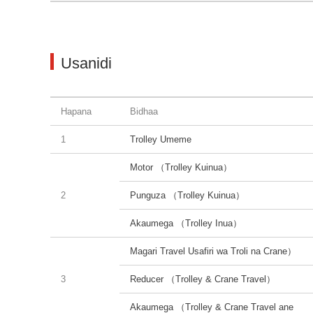
Usanidi
Hapana
Bidhaa
1
Trolley Umeme
Motor （Trolley Kuinua）
2
Punguza （Trolley Kuinua）
Akaumega （Trolley Inua）
Magari Travel Usafiri wa Troli na Crane）
3
Reducer （Trolley & Crane Travel）
Akaumega （Trolley & Crane Travel ane