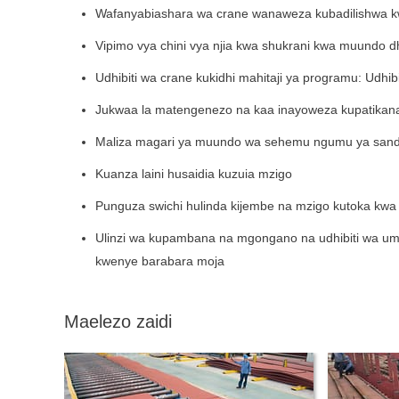
Wafanyabiashara wa crane wanaweza kubadilishwa k
Vipimo vya chini vya njia kwa shukrani kwa muundo dha
Udhibiti wa crane kukidhi mahitaji ya programu: Udhibiti
Jukwaa la matengenezo na kaa inayoweza kupatikana 
Maliza magari ya muundo wa sehemu ngumu ya san
Kuanza laini husaidia kuzuia mzigo
Punguza swichi hulinda kijembe na mzigo kutoka kwa 
Ulinzi wa kupambana na mgongano na udhibiti wa um
kwenye barabara moja
Maelezo zaidi