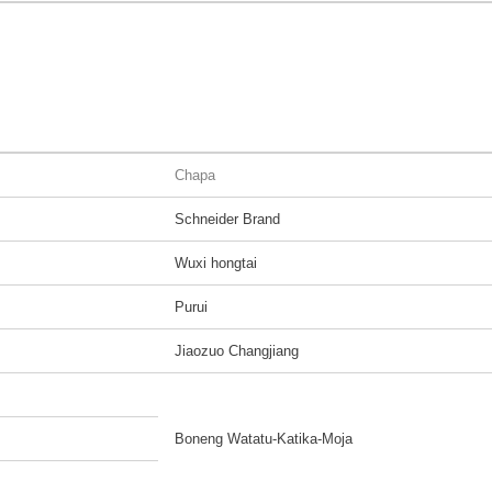
Chapa
Schneider Brand
Wuxi hongtai
Purui
Jiaozuo Changjiang
Boneng Watatu-Katika-Moja