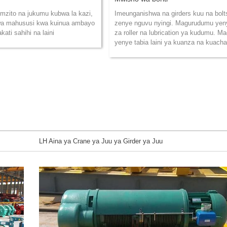
zito na jukumu kubwa la kazi,
Imeunganishwa na girders kuu na bolt
zwa mahususi kwa kuinua ambayo
zenye nguvu nyingi. Magurudumu yeny
akati sahihi na laini
za roller na lubrication ya kudumu. Ma
yenye tabia laini ya kuanza na kuacha
LH Aina ya Crane ya Juu ya Girder ya Juu