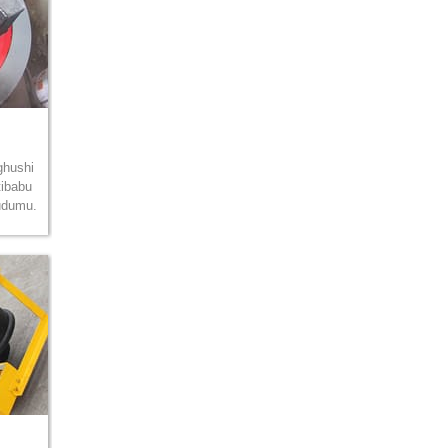
ghushi
tibabu
rudumu.