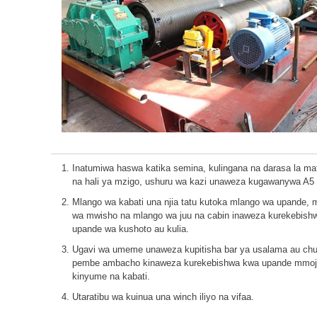
Inatumiwa haswa katika semina, kulingana na darasa la ma
na hali ya mzigo, ushuru wa kazi unaweza kugawanywa A5 
Mlango wa kabati una njia tatu kutoka mlango wa upande, 
wa mwisho na mlango wa juu na cabin inaweza kurekebish
upande wa kushoto au kulia.
Ugavi wa umeme unaweza kupitisha bar ya usalama au ch
pembe ambacho kinaweza kurekebishwa kwa upande mmoj
kinyume na kabati.
Utaratibu wa kuinua una winch iliyo na vifaa.