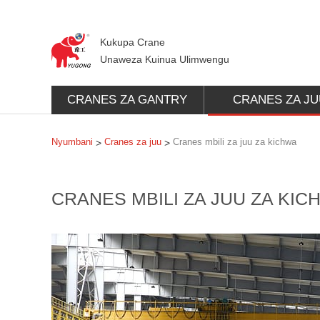
Kukupa Crane
Unaweza Kuinua Ulimwengu
CRANES ZA GANTRY
CRANES ZA JU
Nyumbani
Cranes za juu
Cranes mbili za juu za kichwa
>
>
CRANES MBILI ZA JUU ZA KIC