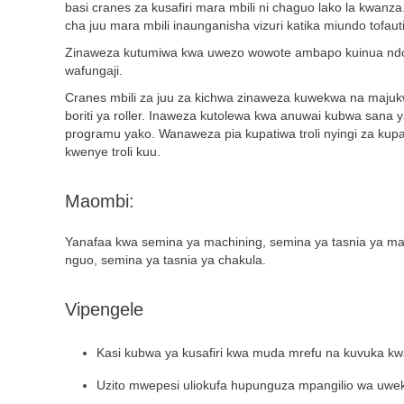
basi cranes za kusafiri mara mbili ni chaguo lako la kwanz
cha juu mara mbili inaunganisha vizuri katika miundo tofaut
Zinaweza kutumiwa kwa uwezo wowote ambapo kuinua ndoan
wafungaji.
Cranes mbili za juu za kichwa zinaweza kuwekwa na majukw
boriti ya roller. Inaweza kutolewa kwa anuwai kubwa sana 
programu yako. Wanaweza pia kupatiwa troli nyingi za ku
kwenye troli kuu.
Maombi:
Yanafaa kwa semina ya machining, semina ya tasnia ya ma
nguo, semina ya tasnia ya chakula.
Vipengele
Kasi kubwa ya kusafiri kwa muda mrefu na kuvuka kw
Uzito mwepesi uliokufa hupunguza mpangilio wa uwek