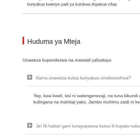
kunyakua kwenye yadi ya kutokwa ikipakua vifaa.
Huduma ya Mteja
Unaweza kupendezwa na maswali yafuatayo
Kama unaweza kutoa kunyakua umeboreshwa?
Yep, kwa kweli, sisi ni watengenezaji, na tuna kiku
kulingana na mahitaji yako. Jambo muhimu zaidi ni k
Je! Ni habari gani tunayopaswa kutoa ili kupata nu