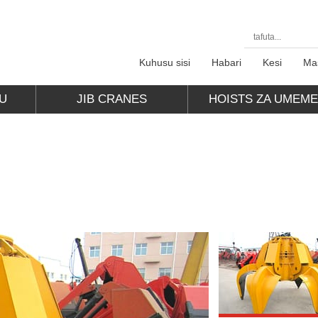
Kuhusu sisi
Habari
Kesi
Ma
U
JIB CRANES
HOISTS ZA UMEM