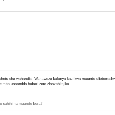
ndi chetu cha wahandisi. Wanaweza kufanya kazi kwa muundo ulioboresh
wamba unaambia habari zote zinazohitajika.
kuu sahihi na muundo bora?