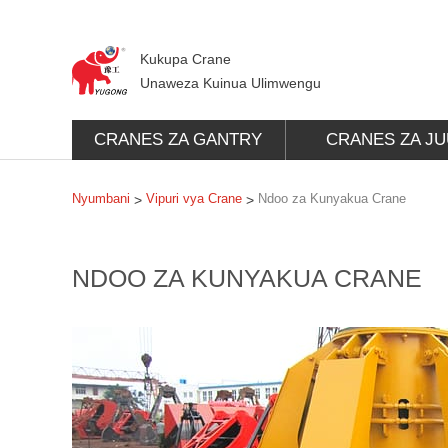
Kukupa Crane
Unaweza Kuinua Ulimwengu
CRANES ZA GANTRY
CRANES ZA JU
Nyumbani
Vipuri vya Crane
Ndoo za Kunyakua Crane
>
>
NDOO ZA KUNYAKUA CRANE