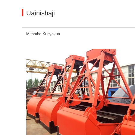
Uainishaji
Mitambo Kunyakua