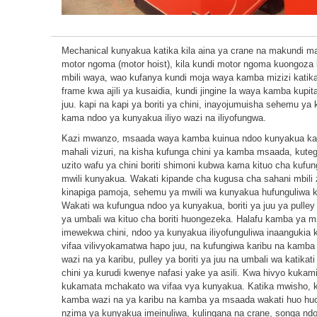
Mechanical kunyakua katika kila aina ya crane na makundi ma
motor ngoma (motor hoist), kila kundi motor ngoma kuongoz
mbili waya, wao kufanya kundi moja waya kamba mizizi katik
frame kwa ajili ya kusaidia, kundi jingine la waya kamba kupita
juu. kapi na kapi ya boriti ya chini, inayojumuisha sehemu ya 
kama ndoo ya kunyakua iliyo wazi na iliyofungwa.
Kazi mwanzo, msaada waya kamba kuinua ndoo kunyakua ka
mahali vizuri, na kisha kufunga chini ya kamba msaada, kut
uzito wafu ya chini boriti shimoni kubwa kama kituo cha kufu
mwili kunyakua. Wakati kipande cha kugusa cha sahani mbili 
kinapiga pamoja, sehemu ya mwili wa kunyakua hufunguliwa k
Wakati wa kufungua ndoo ya kunyakua, boriti ya juu ya pulley 
ya umbali wa kituo cha boriti huongezeka. Halafu kamba ya 
imewekwa chini, ndoo ya kunyakua iliyofunguliwa inaangukia
vifaa vilivyokamatwa hapo juu, na kufungiwa karibu na kamba 
wazi na ya karibu, pulley ya boriti ya juu na umbali wa katikati 
chini ya kurudi kwenye nafasi yake ya asili. Kwa hivyo kukami
kukamata mchakato wa vifaa vya kunyakua. Katika mwisho, 
kamba wazi na ya karibu na kamba ya msaada wakati huo hu
nzima ya kunyakua imeinuliwa, kulingana na crane, songa nd