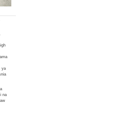
Y
,
high
 kama
i ya
snia
na
i na
law