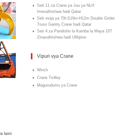
•
Seti 11 za Crane ya Juu ya NLH
Imesafirishwa hadi Qatar
•
Seti moja ya 70t-S19m-H12m Double Girder
Truss Gantry Crane hadi Qatar
•
Seti 4 za Pandisho la Kamba la Waya 10T
Zinasafirishwa hadi Ufilipino
Vipuri vya Crane
•
Winch
•
Crane Trolley
•
Magurudumu ya Crane
 laini