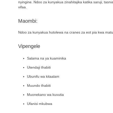
nyingine. Ndoo za kunyakua zinahitajika katika saruji, tasn
vifaa.
Maombi:
Ndoo za kunyakua hutolewa na cranes za eot pia kwa matu
Vipengele
Salama na ya kuaminika
Utendaji thabiti
Ubunifu wa kitaalam
Muundo thabiti
Muonekano wa kuvutia
Ufanisi mkubwa