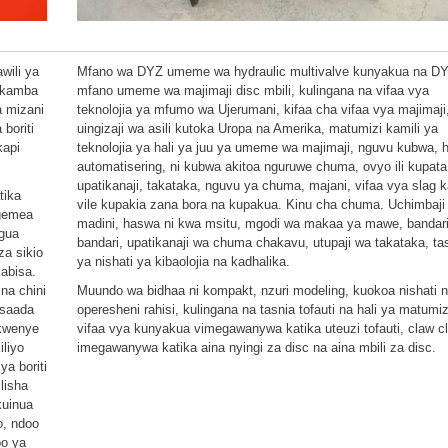
wili ya
Mfano wa DYZ umeme wa hydraulic multivalve kunyakua na D
a kamba
mfano umeme wa majimaji disc mbili, kulingana na vifaa vya
a mizani
teknolojia ya mfumo wa Ujerumani, kifaa cha vifaa vya majimaji
 boriti
uingizaji wa asili kutoka Uropa na Amerika, matumizi kamili ya
kapi
teknolojia ya hali ya juu ya umeme wa majimaji, nguvu kubwa, 
automatisering, ni kubwa akitoa nguruwe chuma, ovyo ili kupata
upatikanaji, takataka, nguvu ya chuma, majani, vifaa vya slag
tika
vile kupakia zana bora na kupakua. Kinu cha chuma. Uchimbaji
egemea
madini, haswa ni kwa msitu, mgodi wa makaa ya mawe, bandar
ngua
bandari, upatikanaji wa chuma chakavu, utupaji wa takataka, ta
za sikio
ya nishati ya kibaolojia na kadhalika.
abisa.
na chini
Muundo wa bidhaa ni kompakt, nzuri modeling, kuokoa nishati 
msaada
operesheni rahisi, kulingana na tasnia tofauti na hali ya matumiz
 kwenye
vifaa vya kunyakua vimegawanywa katika uteuzi tofauti, claw c
iliyo
imegawanywa katika aina nyingi za disc na aina mbili za disc.
ya boriti
lisha
kuinua
o, ndoo
oo ya