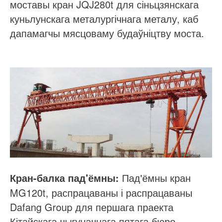
моставы кран JQJ280t для сіньцзянскага
куньлунскага металургічнага металу, каб
дапамагчы мясцоваму будаўніцтву моста.
Пад'ёмны кран
Кран-балка пад'ёмны:
MG120t, распрацаваны і распрацаваны
Dafang Group для першага праекта
Кітайскага чыгуначнага пятага бюро,