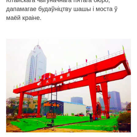
дапамагае будаўніцтву шашы і моста ў
маёй краіне.