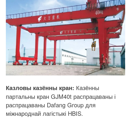
Казённы
Казловы казённы кран:
партальны кран GJM40t распрацаваны і
распрацаваны Dafang Group для
міжнароднай лагістыкі HBIS.