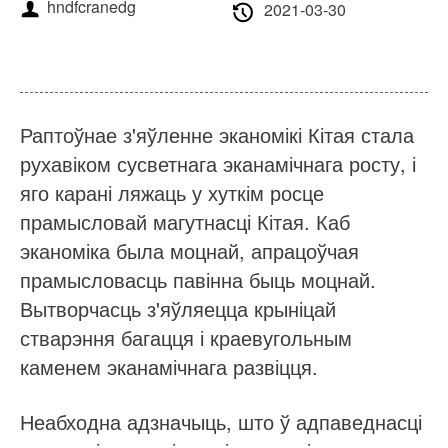
Пра нас
Навіны
hndfcranedg
2021-03-30
Справа
Частыя пытанні
Звяжыцеся з намі
Раптоўнае з'яўленне эканомікі Кітая стала
рухавіком сусветнага эканамічнага росту, і
яго карані ляжаць у хуткім росце
прамысловай магутнасці Кітая. Каб
эканоміка была моцнай, апрацоўчая
прамысловасць павінна быць моцнай.
Вытворчасць з'яўляецца крыніцай
стварэння багацця і краевугольным
каменем эканамічнага развіцця.
Неабходна адзначыць, што ў адпаведнасці