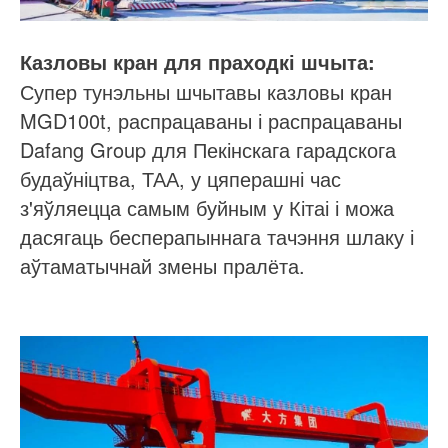
Казловы кран для праходкі шчыта:
Супер тунэльны шчытавы казловы кран
MGD100t, распрацаваны і распрацаваны
Dafang Group для Пекінскага гарадскога
будаўніцтва, ТАА, у цяперашні час
з'яўляецца самым буйным у Кітаі і можа
дасягаць бесперапыннага тачэння шлаку і
аўтаматычнай змены пралёта.