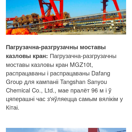
Пагрузачна-разгрузачны моставы
Пагрузачна-разгрузачны
казловы кран:
моставы казловы кран MGZ10t,
распрацаваны і распрацаваны Dafang
Group для кампаніі Tangshan Sanyou
Chemical Co., Ltd., мае пралёт 96 м і ў
цяперашні час з'яўляецца самым вялікім у
Кітаі.