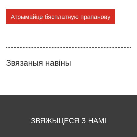
Атрымайце бясплатную прапанову
Звязаныя навіны
ЗВЯЖЫЦЕСЯ З НАМІ