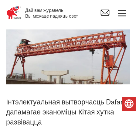
Дай вам журавель
Вы можаце падняць свет
Казловы кран
Маставы кран
Джыб Крэйн
Электрычны пад'ёмнік
Інтэлектуальная вытворчасць Dafang
Беларуская мова
Запчасткі крана
дапамагае эканоміцы Кітая хутка
развівацца