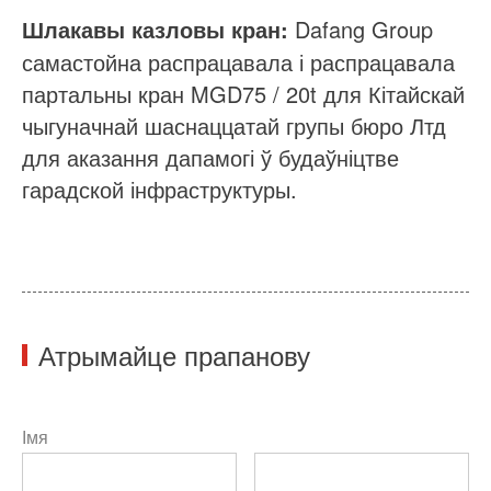
Dafang Group
Шлакавы казловы кран:
самастойна распрацавала і распрацавала
партальны кран MGD75 / 20t для Кітайскай
чыгуначнай шаснаццатай групы бюро Лтд
для аказання дапамогі ў будаўніцтве
гарадской інфраструктуры.
Атрымайце прапанову
Імя