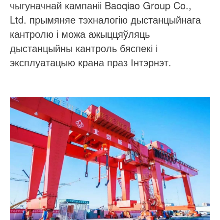
чыгуначнай кампаніі Baoqiao Group Co.,
Ltd. прымяняе тэхналогію дыстанцыйнага
кантролю і можа ажыццяўляць
дыстанцыйны кантроль бяспекі і
эксплуатацыю крана праз Інтэрнэт.