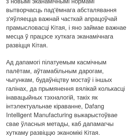
з новымі эканамічнымі нормамі
вытворчасць пад'ёмнага абсталявання
з'яўляецца важнай часткай апрацоўчай
прамысловасці Кітая, і яно займае важнае
месца ў працэсе хуткага эканамічнага
развіцця Кітая.
Ад дапамогі пілатуемым касмічным
палётам, аўтамабільным дарогам,
чыгункам, будаўніцтву мостаў і іншых
галінах, да прымянення вялікай колькасці
інавацыйных тэхналогій, такіх як
інтэлектуальнае кіраванне, Dafang
Intelligent Manufacturing выкарыстоўвае
свае ўласныя метады, каб дапамагчы
хуткаму развіццю эканомікі Кітая.