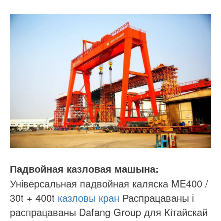
Падвойная казловая машына:
Універсальная падвойная каляска ME400 /
30t + 400t
казловы кран
Распрацаваны і
распрацаваны Dafang Group для Кітайскай