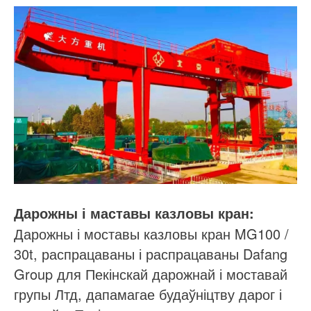
Дарожны і маставы казловы кран:
Дарожны і моставы казловы кран MG100 /
30t, распрацаваны і распрацаваны Dafang
Group для Пекінскай дарожнай і моставай
групы Лтд, дапамагае будаўніцтву дарог і