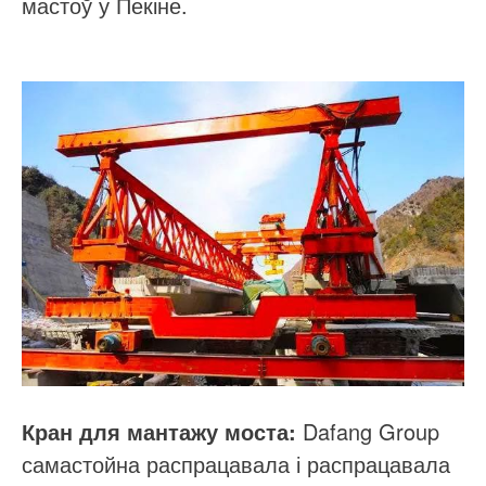
мастоў у Пекіне.
Dafang Group
Кран для мантажу моста:
самастойна распрацавала і распрацавала