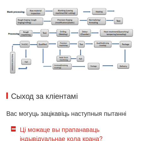
Сыход за кліентамі
Вас могуць зацікавіць наступныя пытанні
Ці можаце вы прапанаваць
індывідуальнае кола крана?