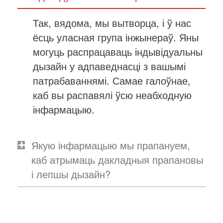
Так, вядома, мы вытворца, і ў нас
ёсць уласная група інжынераў. Яны
могуць распрацаваць індывідуальны
дызайн у адпаведнасці з вашымі
патрабаваннямі. Самае галоўнае,
каб вы распавялі ўсю неабходную
інфармацыю.
Якую інфармацыю мы прапануем,
каб атрымаць дакладныя прапановы
і лепшы дызайн?