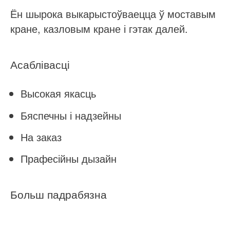
Ён шырока выкарыстоўваецца ў моставым
кране, казловым кране і гэтак далей.
Асаблівасці
Высокая якасць
Бяспечны і надзейны
На заказ
Прафесійны дызайн
Больш падрабязна