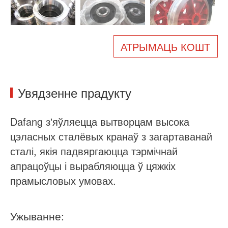
Пра нас
Навіны
Справа
Частыя пытанні
АТРЫМАЦЬ КОШТ
Звяжыцеся з намі
Увядзенне прадукту
Dafang з'яўляецца вытворцам высока
цэласных сталёвых кранаў з загартаванай
сталі, якія падвяргаюцца тэрмічнай
апрацоўцы і вырабляюцца ў цяжкіх
прамысловых умовах.
Ужыванне: