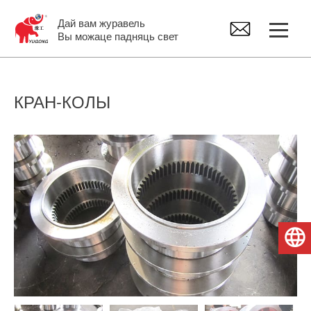
Дай вам журавель
Вы можаце падняць свет
Казловы кран
КРАН-КОЛЫ
Маставы кран
Джыб Крэйн
Электрычны пад'ёмнік
Беларуская мова
Запчасткі крана