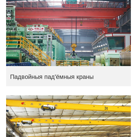
Падвойныя пад'ёмныя краны