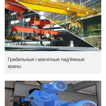
Грабельныя і магнітныя пад'ёмныя
краны