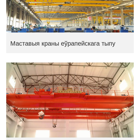
Маставыя краны еўрапейскага тыпу