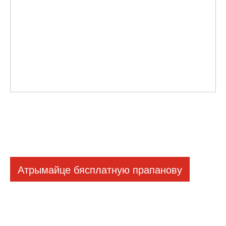
Атрымайце бясплатную прапанову