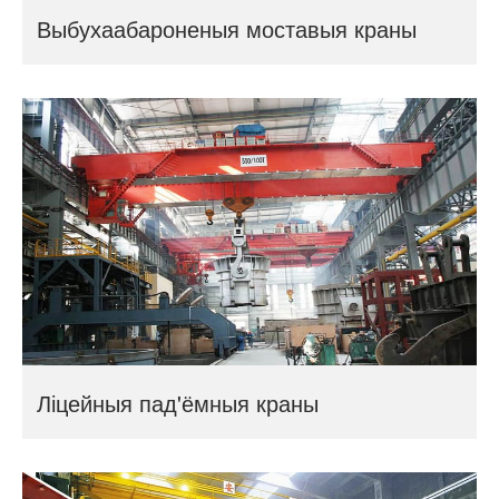
Выбухаабароненыя моставыя краны
Ліцейныя пад'ёмныя краны