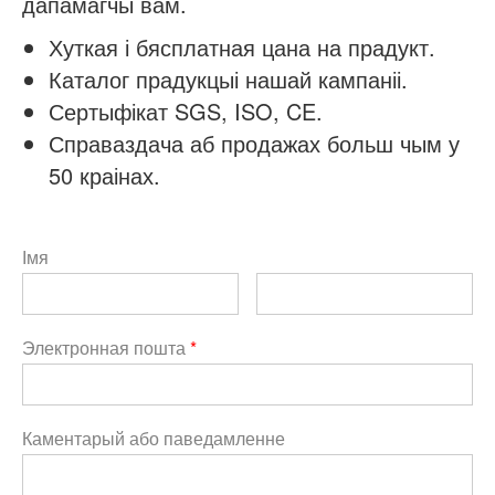
дапамагчы вам.
Хуткая і бясплатная цана на прадукт.
Каталог прадукцыі нашай кампаніі.
Сертыфікат SGS, ISO, CE.
Справаздача аб продажах больш чым у
50 краінах.
Імя
Электронная пошта
*
Каментарый або паведамленне