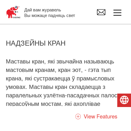
Дай вам журавель
Вы можаце падняць свет
Казловы кран
НАДЗЕЙНЫ КРАН
Маставы кран
Маставы кран, які звычайна называюць
мастовым кранам, кран эот, - гэта тып
Джыб Крэйн
крана, які сустракаецца ў прамысловых
умовах. Маставы кран складаецца з
Электрычны пад'ёмнік
паралельных узлётна-пасадачных палос з
Беларуская мова
перасоўным мостам, які ахоплівае
Запчасткі крана
шчыліну. Уздоўж моста рухаецца пад'ёмнік,
View Features
які з'яўляецца пад'ёмным элементам
крана. Звычайна існуе мноства відаў