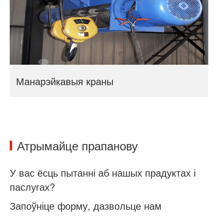
Манарэйкавыя краны
Атрымайце прапанову
У вас ёсць пытанні аб нашых прадуктах і
паслугах?
Запоўніце форму, дазвольце нам