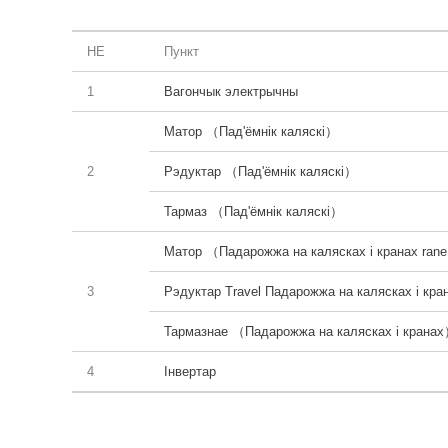
НЕ
Пункт
1
Вагончык электрычны
Матор （Пад'ёмнік каляскі）
2
Рэдуктар （Пад'ёмнік каляскі）
Тармаз （Пад'ёмнік каляскі）
Матор （Падарожжа на калясках і кранах rane
3
Рэдуктар Travel Падарожжа на калясках і кр
Тармазнае （Падарожжа на калясках і крана
4
Інвертар