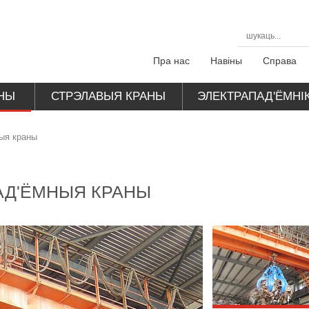
Пра нас
Навіны
Справа
НЫ
СТРЭЛАВЫЯ КРАНЫ
ЭЛЕКТРАПАД'ЁМНІК
ныя краны
АД'ЁМНЫЯ КРАНЫ