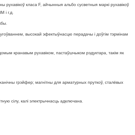
ны рухавікоў класа F, айчынныя альбо сусветныя маркі рухавікоў
 і г.д.
жбы.
лугоўваннем, высокай эфектыўнасцю перадачы і доўгім тэрмінам
омым кранавым рухавіком, пастаўшчыком рэдуктара, такім як
еханічны грэйфер; магнітны для арматурных пруткоў, сталёвых
ную сілу, калі электрычнасць адключана.