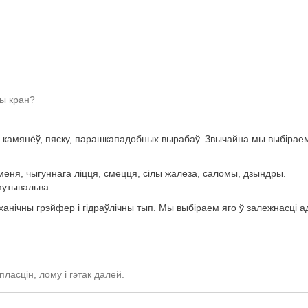
ны кран?
х камянёў, пяску, парашкападобных вырабаў. Звычайна мы выбірае
еня, чыгуннага ліцця, смецця, сілы жалеза, саломы, дзындры.
мутывальва.
анічны грэйфер і гідраўлічны тып. Мы выбіраем яго ў залежнасці а
ласцін, лому і гэтак далей.