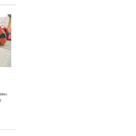
авы.
у