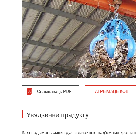
Спампаваць PDF
АТРЫМАЦЬ КОШТ
Увядзенне прадукту
Калі падымаць сыпкі груз, звычайныя пад'ёмныя краны 