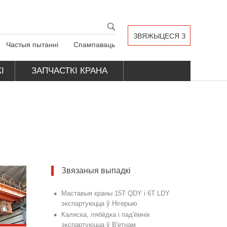
ЗВЯЖЫЦЕСЯ З
Частыя пытанні
Спампаваць
НАМІ
І
ЗАПЧАСТКІ КРАНА
Звязаныя выпадкі
•
Маставыя краны 15T QDY і 6T LDY
экспартуюцца ў Нігерыю
•
Каляска, лябёдка і пад'ёмнік
экспартуюцца ў В'етнам