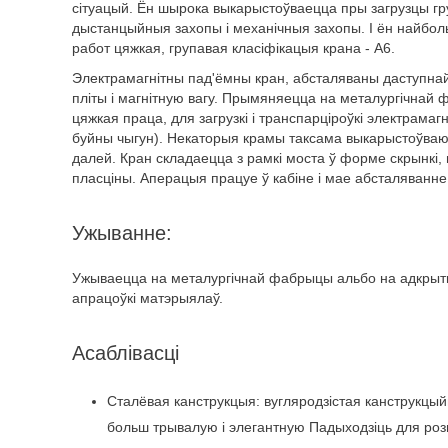
сітуацый. Ён шырока выкарыстоўваецца пры загрузцы груз
дыстанцыйныя захопы і механічныя захопы. І ён найбол
работ цяжкая, групавая класіфікацыя крана - A6.
Электрамагнітны пад'ёмны кран, абсталяваны даступнай
пліты і магнітную вагу. Прымяняецца на металургічнай
цяжкая праца, для загрузкі і транспарціроўкі электрамаг
буйны чыгун). Некаторыя крамы таксама выкарыстоўваюць 
далей. Кран складаецца з рамкі моста ў форме скрынкі, 
пласціны. Аперацыя працуе ў кабіне і мае абсталяванне,
Ужыванне:
Ужываецца на металургічнай фабрыцы альбо на адкрыт
апрацоўкі матэрыялаў.
Асаблівасці
Сталёвая канструкцыя: вугляродзістая канструкцый
больш трывалую і элегантную Падыходзіць для ро