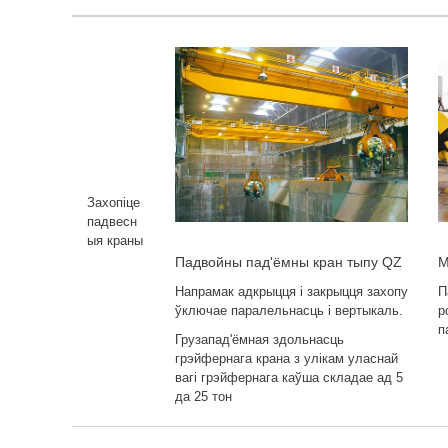
Захопіце
падвесн
ыя краны
Падвойны пад'ёмны кран тыпу QZ
М
Напрамак адкрыцця і закрыцця захопу
П
ўключае паралельнасць і вертыкаль.
р
п
Грузапад'ёмная здольнасць
грэйфернага крана з улікам уласнай
вагі грэйфернага каўша складае ад 5
да 25 тон