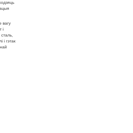
ходзяць
кацыя
е вагу
 і
 сталь,
 і гэтак
тнай