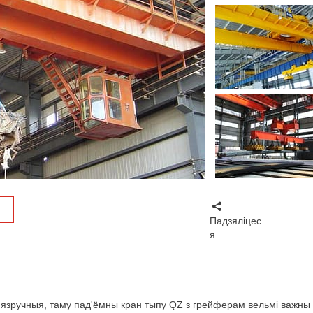
Падзяліцес
я
нязручныя, таму пад'ёмны кран тыпу QZ з грейферам вельмі важны