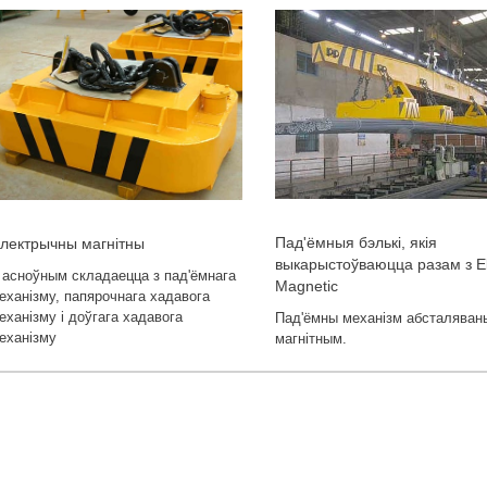
Пад'ёмныя бэлькі, якія
лектрычны магнітны
выкарыстоўваюцца разам з El
 асноўным складаецца з пад'ёмнага
Magnetic
еханізму, папярочнага хадавога
еханізму і доўгага хадавога
Пад'ёмны механізм абсталяван
еханізму
магнітным.