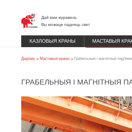
Дай вам журавель
Вы можаце падняць свет
КАЗЛОВЫЯ КРАНЫ
МАСТАВЫЯ КРА
Дадому
Маставыя краны
Грабельныя і магнітныя пад'ём
>
>
ГРАБЕЛЬНЫЯ І МАГНІТНЫЯ П