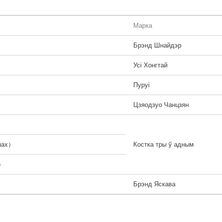
Марка
Брэнд Шнайдэр
Усі Хонгтай
Пуруі
Цзяодзуо Чанцзян
анах）
Костка тры ў адным
х）
Брэнд Яскава