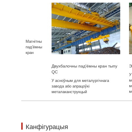
Магнітны
пад'ёмны
кран
Двухбалочны пад'ёмны кран тыпу
Э
QC
У
м
У асноўным для металургічнага
м
завода або апрацоўкі
м
металаканструкцый
Канфігурацыя