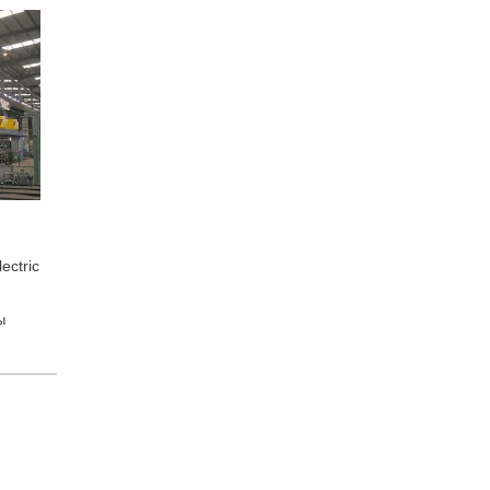
ectric
ы