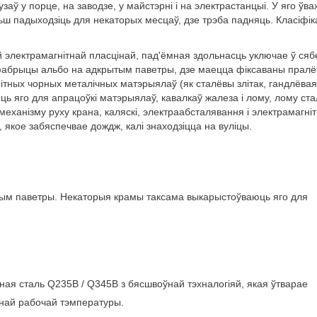
аў у порце, на заводзе, у майстэрні і на электрастанцыі. У яго ўва
ьш падыходзіць для некаторых месцаў, дзе трэба падняць. Класіфі
 электрамагнітнай пласцінай, пад'ёмная здольнасць уключае ў сяб
 фабрыцы альбо на адкрытым паветры, дзе маецца фіксаваны пралёт
нітных чорных металічных матэрыялаў (як сталёвы злітак, гандлёвая
яго для апрацоўкі матэрыялаў, кавалкаў жалеза і лому, лому сталі
механізму руху крана, каляскі, электраабсталявання і электрамагні
 якое забяспечвае дождж, калі знаходзіцца на вуліцы.
ым паветры. Некаторыя крамы таксама выкарыстоўваюць яго для
ная сталь Q235B / Q345B з бясшвоўнай тэхналогіяй, якая ўтварае
знай рабочай тэмпературы.