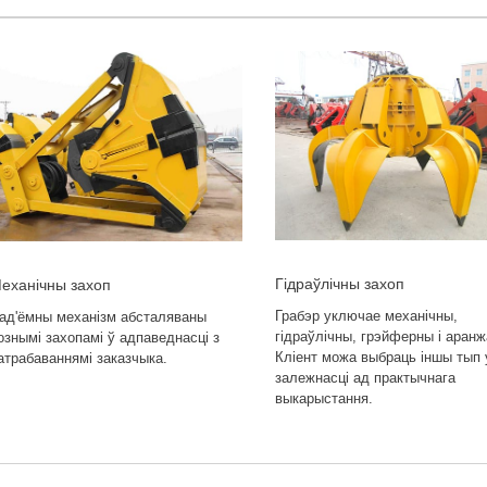
Гідраўлічны захоп
еханічны захоп
Грабэр уключае механічны,
ад'ёмны механізм абсталяваны
гідраўлічны, грэйферны і аранж
ознымі захопамі ў адпаведнасці з
Кліент можа выбраць іншы тып 
атрабаваннямі заказчыка.
залежнасці ад практычнага
выкарыстання.