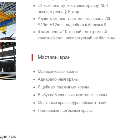
•
11 камплектаў моставых кранаў NLH
экспартуецца ў Катар
•
Адзін камплект партальнага крана 70t-
S19m-H12m з падвойнымі балкамі ў
•
Катар
4 камплекты 10-тоннай электрычнай
канатнай талі, экспартуемай на Філіпіны
Маставы кран
•
Манарэйкавыя краны
•
Аднабалочныя краны
•
Ліцейныя пад'ёмныя краны
•
Выбухаабароненыя моставыя краны
•
Маставыя краны еўрапейскага тыпу
•
Падвойныя пад'ёмныя краны
 для тых