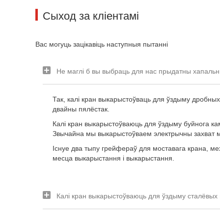
Сыход за кліентамі
Вас могуць зацікавіць наступныя пытанні
Не маглі б вы выбраць для нас прыдатны хапаль
Так, калі кран выкарыстоўваць для ўздыму дробны
двайны пялёстак.
Калі кран выкарыстоўваюць для ўздыму буйнога кам
Звычайна мы выкарыстоўваем электрычны захват 
Існуе два тыпу грейфераў для моставага крана, мех
месца выкарыстання і выкарыстання.
Калі кран выкарыстоўваюць для ўздыму сталёвых п