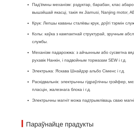
Пад'ёмны механізм: рэдуктар, барабан, клас абаро
вышэйшай якасці, такія як Jiamusi, Nanjing motor, ABM
Крук: Лепшы каваны сталёвы крук, доўгі тэрмін слу
Колы: каўка з кампактнай структурай, зручным абс
службы.
Механізм падарожжа: з айчынным або сусветна вяд
рухавік Нанкін, і падвойным тормазам SEW і г.д.
Электрыка: Яскава Шнайдэр альбо Сіменс і г.д.
Раскідвальнік: электрычны гідраўлічны грэйфер, м
пласцін, жалезнага блока і г.д.
Электрычны магніт можа падтрымліваць сваю магніт
Параўнайце прадукты