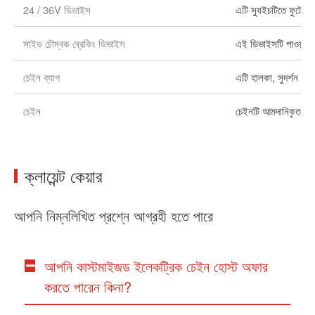
24 / 36V ডিভাইস
এটি স্যুইচটিতে ফুটো হও
সাইড চৌম্বক ব্রেকিং ডিভাইস
এই ডিভাইসটি পাওয়ার ডা
চেইন ব্যাগ
এটি হালকা, সুদর্শন এ
চেইন
চেইনটি আমদানিকৃত FEC
ক্লায়েন্ট কেয়ার
আপনি নিম্নলিখিত প্রশ্নে আগ্রহী হতে পারে
আপনি কাস্টমাইজড ইলেকট্রিক চেইন হোস্ট অফার
করতে পারেন কিনা?