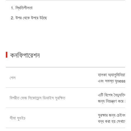
স্থিতিশীলতা
উপর থেকে উপরে উঠছে
কনফিগারেশন
হালকা অ্যালুমিনিয়াম 
শেল
এবং সমস্ত দৃness়তা
এটি বিশেষ বৈদ্যুতিক ইন
বিপরীত ফেজ সিকোয়েন্স ডিভাইস সুরক্ষিত
জন্য নিয়ন্ত্রণ করে।
সুরক্ষার জন্য চেইনগুল
সীমা স্যুইচ
বন্ধ করা হয় সেখানে স