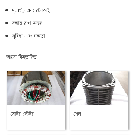
দৃur় এবং টেকসই
বজায় রাখা সহজ
সুবিধা এবং দক্ষতা
আরো বিস্তারিত
মোটর স্টেটর
শেল