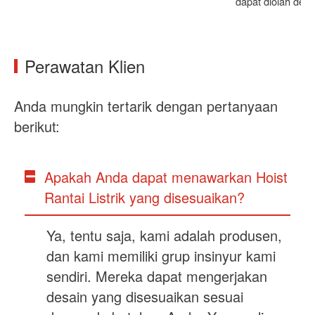
dapat diolah den
Perawatan Klien
Anda mungkin tertarik dengan pertanyaan
berikut:
Apakah Anda dapat menawarkan Hoist
Rantai Listrik yang disesuaikan?
Ya, tentu saja, kami adalah produsen,
dan kami memiliki grup insinyur kami
sendiri. Mereka dapat mengerjakan
desain yang disesuaikan sesuai