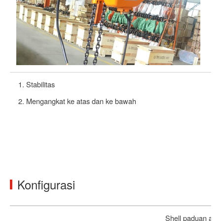
Stabilitas
Mengangkat ke atas dan ke bawah
Konfigurasi
Shell paduan alum