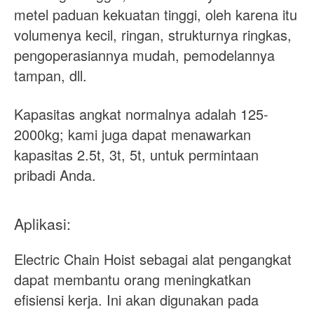
metel paduan kekuatan tinggi, oleh karena itu
volumenya kecil, ringan, strukturnya ringkas,
pengoperasiannya mudah, pemodelannya
tampan, dll.
Kapasitas angkat normalnya adalah 125-
2000kg; kami juga dapat menawarkan
kapasitas 2.5t, 3t, 5t, untuk permintaan
pribadi Anda.
Aplikasi:
Electric Chain Hoist sebagai alat pengangkat
dapat membantu orang meningkatkan
efisiensi kerja. Ini akan digunakan pada