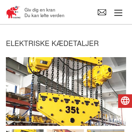
Giv dig en kran
Du kan løfte verden
Portalkraner
ELEKTRISKE KÆDETALJER
Overheadkran
Svingkraner
Elektrisk hejseværk
Dansk
Kran Reservedele