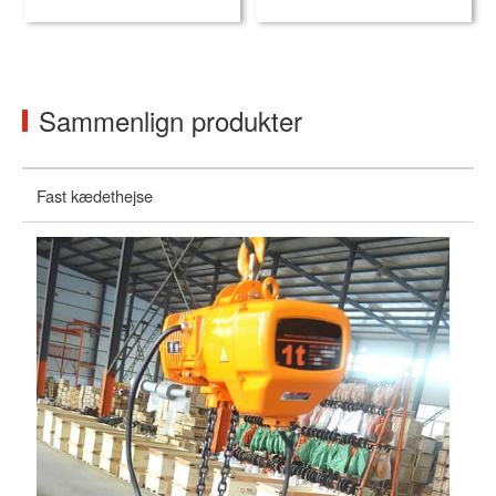
Sammenlign produkter
Fast kædethejse
Fl