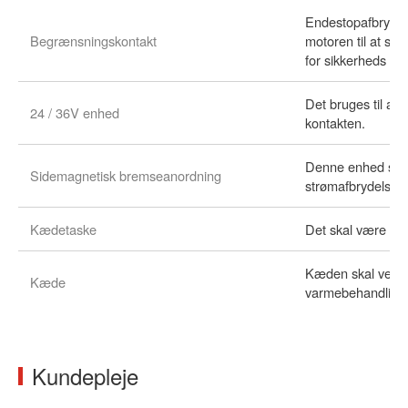
Endestopafbryderen
Begrænsningskontakt
motoren til at sto
for sikkerheds sky
Det bruges til at 
24 / 36V enhed
kontakten.
Denne enhed skal 
Sidemagnetisk bremseanordning
strømafbrydelse.
Kædetaske
Det skal være let
Kæden skal vedta
Kæde
varmebehandling
Kundepleje