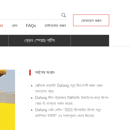
যোগাযোগ করুন
বর
কেস
FAQs
ডাউনলোড করুন
ক্রেন স্পেয়ার পার্টস
সর্বশেষ সংবাদ
•
মেক্সিকো রপ্তানি! Dafang নতুন চীনা-শৈলী দরজা ক্রেন
পালতোলা প্রায়
•
Dafang স্টিল স্ট্রাকচার ইঞ্জিনিয়ারিং ডিজাইনের জন্য বিশেষ
গ্রেড বি যোগ্যতা অর্জন করেছে
•
Dafang হেভি মেশিন "2021 বিশেষায়িত বিশেষ নতুন
চ্যাম্পিয়ন ইউনিট" এর সম্মানসূচক খেতাব জিতেছে