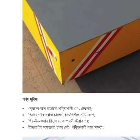
পণ্য সুবিধা
ফ্রেমের বাক্স কাঠামো শক্তিশালী এবং টেকসই;
ডিসি মোটর দ্বারা চালিত, স্থিতিশীল স্টার্ট আপ;
থ্রি-ইন-ওয়ান রিডুসার, কমপ্যাক্ট স্ট্রাকচার;
ইউরোপীয় স্টাইলের চাকা সেট, শক্তিশালী বহন ক্ষমতা;