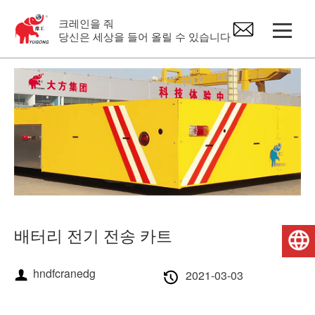
크레인을 줘
당신은 세상을 들어 올릴 수 있습니다
갠트리 기중기
오버 헤드 크레인
지브 크레인
전기 호이스트
배터리 전기 전송 카트
한국어
크레인 예비 부품
hndfcranedg
2021-03-03