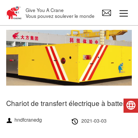
Give You A Crane
Vous pouvez soulever le monde
Grue Portique
Pont roulant
Grue Potence
Palan électrique
Chariot de transfert électrique à batterie
Français
Pièces de rechange pour grues
hndfcranedg
2021-03-03