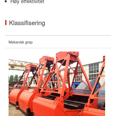
Høy effektivitet
Klassifisering
Mekanisk grep
Hy