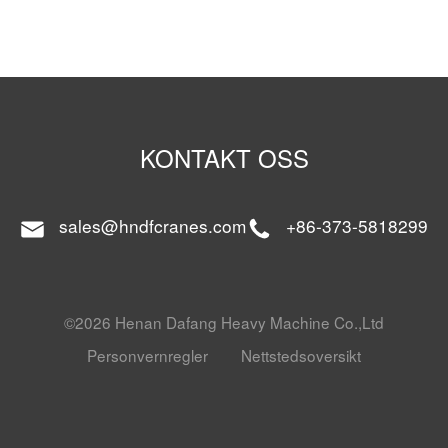
KONTAKT OSS
sales@hndfcranes.com
+86-373-5818299
©2026 Henan Dafang Heavy Machine Co.,Ltd
Personvernregler
Nettstedsoversikt