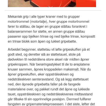
Mekanisk grip i alle typer kraner med to grupper
DY
motortrommel (motortalje), hver gruppe motortrommel
mo
fører to ståltau, de lager en gruppe ståltau forankret i
de
balanserammen for støtte, en annen gruppe ståltau
el
passerer opp bjelken trinse og ned bjelke trinse, kompositt
Am
en trinse blokk som åpen og lukket gripebøtte.
hy
au
Arbeidet begynner, støttetau vil løfte gripeskuffen på et
an
godt sted, og deretter slå av støttetauet, stole på
id
dødvekten til nedstrålens store aksel når midten åpner
Gr
gripekroppen. Når berøringsstykket til de to øreplatene
op
knuser sammen, åpnes kroppsdelen maksimalt. Når du
en
åpner gripeskuffen, øker oppstråleskiven og
nedstråleskiven senteravstand. Og så legg støttetauet
Pr
ned, den åpnede gripebøtta faller på de fangede
en
materialene over, og pakket rundt det åpne og lukkede
br
tauet, oppstråleskiven og nedstråleskivenes midtavstand
in
går tilbake til sin opprinnelige posisjon. Dermed fullfører
sk
fangsten av gripematerialeprosessen. I det siste, løfter det