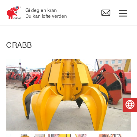
Gi deg en kran
Du kan løfte verden
Portalkraner
GRABB
Overliggende kran
Svingkraner
Elektrotaljer
Norsk
Reservedeler til kraner