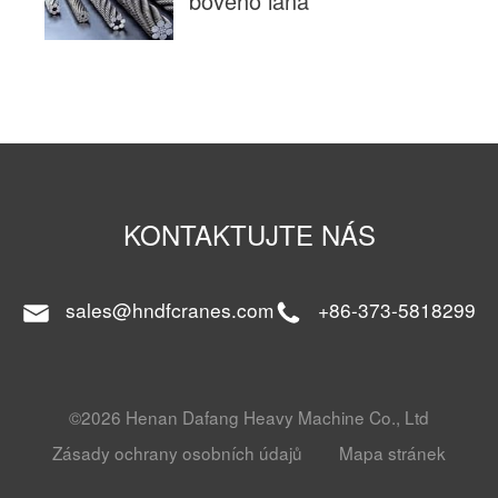
bového lana
KONTAKTUJTE NÁS
sales@hndfcranes.com
+86-373-5818299
©2026 Henan Dafang Heavy Machine Co., Ltd
Zásady ochrany osobních údajů
Mapa stránek