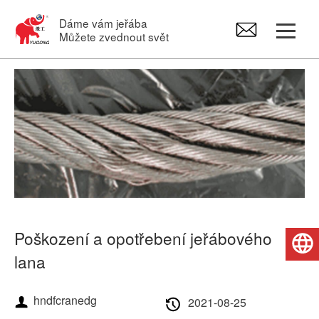
Dáme vám jeřába
Můžete zvednout svět
Portálový jeřáb
Mostový jeřáb
Otočné jeřáby
Elektrický kladkostroje
Poškození a opotřebení jeřábového
Čeština
Náhradní díly pro jeřáby
lana
hndfcranedg
2021-08-25