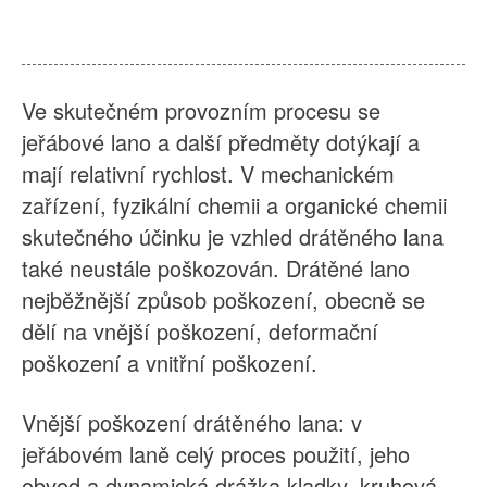
O nás
Zprávy
Případ
Časté dotazy
Ve skutečném provozním procesu se
Kontaktujte nás
jeřábové lano a další předměty dotýkají a
mají relativní rychlost. V mechanickém
zařízení, fyzikální chemii a organické chemii
skutečného účinku je vzhled drátěného lana
také neustále poškozován. Drátěné lano
nejběžnější způsob poškození, obecně se
dělí na vnější poškození, deformační
poškození a vnitřní poškození.
Vnější poškození drátěného lana: v
jeřábovém laně celý proces použití, jeho
obvod a dynamická drážka kladky, kruhová