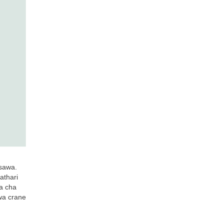
sawa.
athari
a cha
wa crane