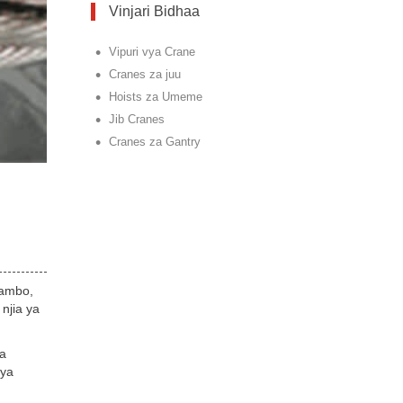
Vinjari Bidhaa
•
Vipuri vya Crane
•
Cranes za juu
•
Hoists za Umeme
•
Jib Cranes
•
Cranes za Gantry
tambo,
njia ya
a
 ya