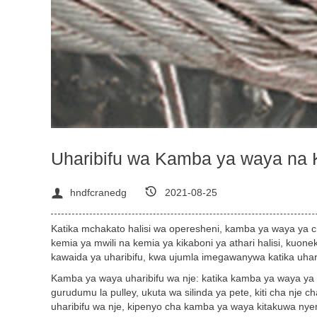
Uharibifu wa Kamba ya waya na
hndfcranedg
2021-08-25
Katika mchakato halisi wa operesheni, kamba ya waya ya cr
kemia ya mwili na kemia ya kikaboni ya athari halisi, kuo
kawaida ya uharibifu, kwa ujumla imegawanywa katika uharib
Kamba ya waya uharibifu wa nje: katika kamba ya waya 
gurudumu la pulley, ukuta wa silinda ya pete, kiti cha nje 
uharibifu wa nje, kipenyo cha kamba ya waya kitakuwa 