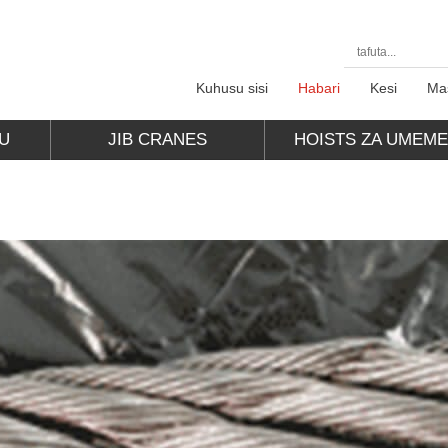
Kuhusu sisi
Habari
Kesi
Ma
U
JIB CRANES
HOISTS ZA UMEM