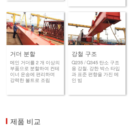
거더 분할
강철 구조
메인 거더를 2 개 이상의
Q235 / Q345 탄소 구조
부품으로 분할하여 컨테
용 강철. 강한 박스 타입
이너 운송에 편리하며
과 표준 편향을 가진 메
강력한 볼트로 조립
인 빔
제품 비교