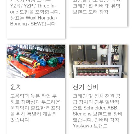
YZR / YZP / Three in-
크레인 휠 커버 및 유명
one 모형을 포함합니다,
브랜드 모터 장착
상표는 Wuxi Hongda /
Boneng / SEW입니다
윈치
전기 장비
고용량과 높은 작업 부
크레인 및 윈치 전원 공
하로 정확성과 부드러운
급 장치의 경우 일반적
움직임이 필요한 리프팅
으로 Schneider, ABB,
을 위해 특별히 개발되
Siemens 브랜드를 장비
었습니다.
했습니다. 인버터 장착
Yaskawa 브랜드