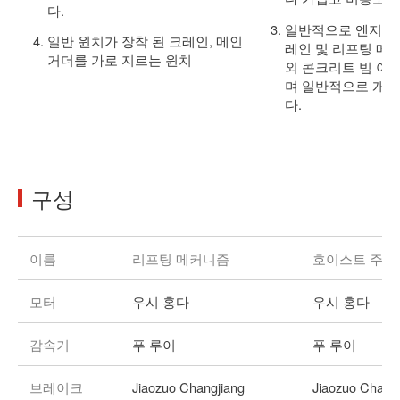
다.
일반적으로 엔지니
일반 윈치가 장착 된 크레인, 메인
레인 및 리프팅 메
거더를 가로 지르는 윈치
외 콘크리트 빔 야
며 일반적으로 개
다.
구성
이름
리프팅 메커니즘
호이스트 주행
모터
우시 홍다
우시 홍다
감속기
푸 루이
푸 루이
브레이크
Jiaozuo Changjiang
Jiaozuo Chang