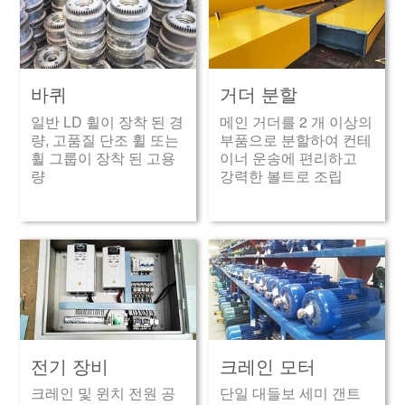
바퀴
거더 분할
일반 LD 휠이 장착 된 경
메인 거더를 2 개 이상의
량, 고품질 단조 휠 또는
부품으로 분할하여 컨테
휠 그룹이 장착 된 고용
이너 운송에 편리하고
량
강력한 볼트로 조립
전기 장비
크레인 모터
크레인 및 윈치 전원 공
단일 대들보 세미 갠트