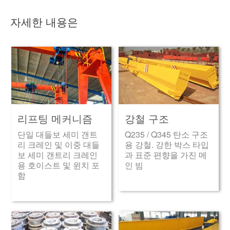
자세한 내용은
리프팅 메커니즘
강철 구조
단일 대들보 세미 갠트
Q235 / Q345 탄소 구조
리 크레인 및 이중 대들
용 강철. 강한 박스 타입
보 세미 갠트리 크레인
과 표준 편향을 가진 메
용 호이스트 및 윈치 포
인 빔
함