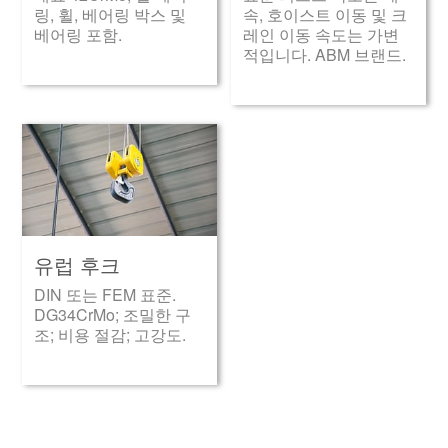
링, 휠, 베어링 박스 및
속, 호이스트 이동 및 크
베어링 포함.
레인 이동 속도는 가변
적입니다. ABM 브랜드.
유럽 후크
DIN 또는 FEM 표준.
DG34CrMo; 조밀한 구
조; 비용 절감; 고강도.