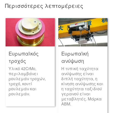
Περισσότερες λεπτομέρειες
Ευρωπαϊκός
Ευρωπαϊκή
τροχός
ανύψωση
Υλικό 42CrMo,
Η τυπική ταχύτητα
περιλαμβάνει
ανύψωσης είναι
ρουλεμάν τροχών,
διπλή ταχύτητα, η
τροχό, κουτί
κίνηση ανύψωσης και
ρουλεμάν και
η ταχύτητα ταξιδιού
ρουλεμάν.
γερανού είναι
μεταβλητές. Μάρκα
ABM.