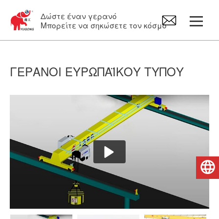
Δώστε έναν γερανό
Μπορείτε να σηκώσετε τον κόσμο
Γερανογέφυρα τύπου πυλώνα
ΓΕΡΑΝΟΊ ΕΥΡΩΠΑΪΚΟΎ ΤΎΠΟΥ
Γερανός εναέριας κυκλοφορίας
περιστρεφόμενος γερανός
Ηλεκτρικό Βαρούλκα
Ελληνικά
Ανταλλακτικά γερανών