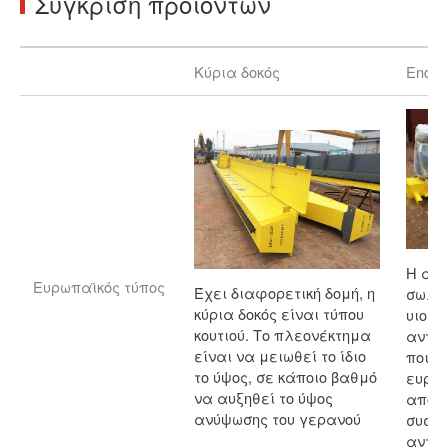
Σύγκριση προϊόντων
Κύρια δοκός
End 
Η ακτ
Ευρωπαϊκός τύπος
Έχει διαφορετική δομή, η
σωλην
κύρια δοκός είναι τύπου
υιοθε
κουτιού. Το πλεονέκτημα
αντα
είναι να μειωθεί το ίδιο
ποιότ
το ύψος, σε κάποιο βαθμό
ευρω
να αυξηθεί το ύψος
αποτε
ανύψωσης του γερανού
συστα
αντα