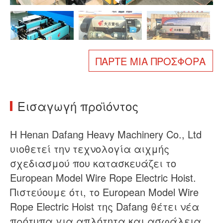
Σχετικά με εμάς
Νέα
Υπόθεση
Συχνές ερωτήσεις
Επικοινωνήστε μαζί μας
ΠΆΡΤΕ ΜΙΑ ΠΡΟΣΦΟΡΆ
Εισαγωγή προϊόντος
Η Henan Dafang Heavy Machinery Co., Ltd
υιοθετεί την τεχνολογία αιχμής
σχεδιασμού που κατασκευάζει το
European Model Wire Rope Electric Hoist.
Πιστεύουμε ότι, το European Model Wire
Rope Electric Hoist της Dafang θέτει νέα
πρότυπα για απλότητα και ασφάλεια