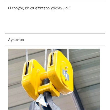
Ο τροχός είναι επίπεδο γραναζιού.
Ο 
Αγκιστρο