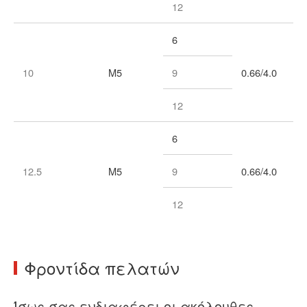
12
6
10
Μ5
9
0.66/4.0
12
6
12.5
Μ5
9
0.66/4.0
12
Φροντίδα πελατών
Ίσως σας ενδιαφέρει οι ακόλουθες