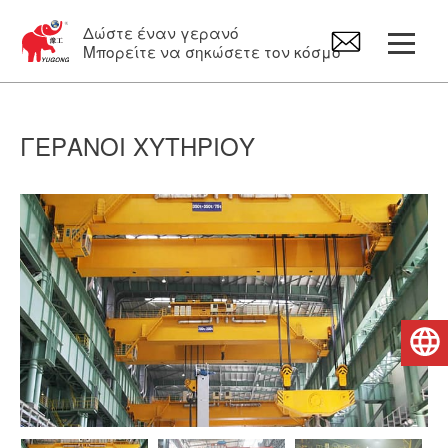
Δώστε έναν γερανό
Μπορείτε να σηκώσετε τον κόσμο
Γερανογέφυρα τύπου πυλώνα
ΓΕΡΑΝΟΊ ΧΥΤΗΡΊΟΥ
Γερανός εναέριας κυκλοφορίας
περιστρεφόμενος γερανός
Ηλεκτρικό Βαρούλκα
Ελληνικά
Ανταλλακτικά γερανών