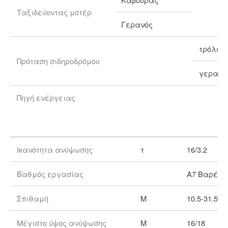
Ταξιδεύοντας μοτέρ
Γερανός
τρόλεϋ
Πρόταση σιδηροδρόμου
γερανό
Πηγή ενέργειας
Ικανότητα ανύψωσης
τ
16/3.2
Βαθμός εργασίας
A7 Βαρέων
Σπιθαμή
Μ
10.5-31.5
Μέγιστο ύψος ανύψωσης
Μ
16/18