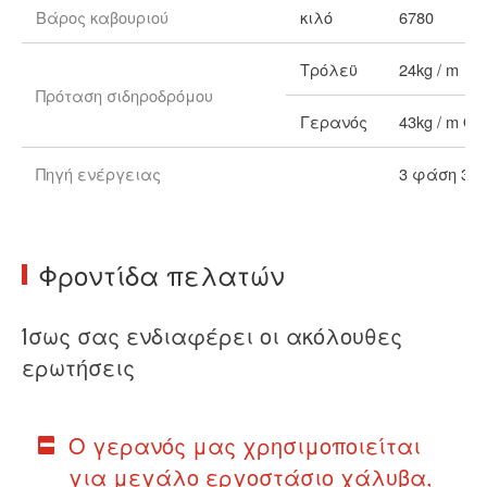
Βάρος καβουριού
κιλό
6780
Τρόλεϋ
24kg / m
Πρόταση σιδηροδρόμου
Γερανός
43kg / m Q
Πηγή ενέργειας
3 φάση 380
Φροντίδα πελατών
Ίσως σας ενδιαφέρει οι ακόλουθες
ερωτήσεις
Ο γερανός μας χρησιμοποιείται
για μεγάλο εργοστάσιο χάλυβα,