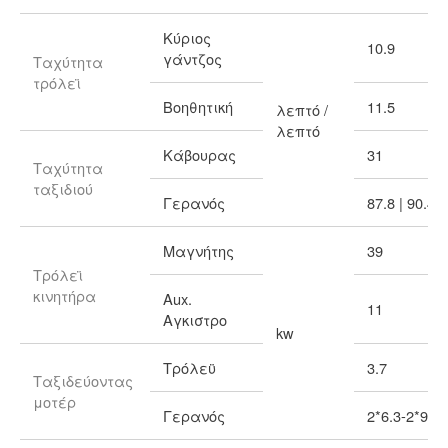
Κύριος
10.9
γάντζος
Ταχύτητα
τρόλεϊ
Βοηθητική
11.5
λεπτό /
λεπτό
Κάβουρας
31
Ταχύτητα
ταξιδιού
Γερανός
87.8 | 90.4
Μαγνήτης
39
Τρόλεϊ
κινητήρα
Aux.
11
Αγκιστρο
kw
Τρόλεϋ
3.7
Ταξιδεύοντας
μοτέρ
Γερανός
2*6.3-2*9