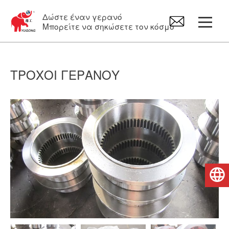
Δώστε έναν γερανό
Μπορείτε να σηκώσετε τον κόσμο
Γερανογέφυρα τύπου πυλώνα
ΤΡΟΧΟΊ ΓΕΡΑΝΟΎ
Γερανός εναέριας κυκλοφορίας
περιστρεφόμενος γερανός
Ηλεκτρικό Βαρούλκα
Ελληνικά
Ανταλλακτικά γερανών