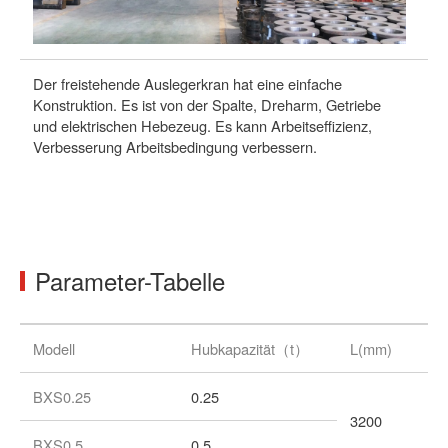
Der freistehende Auslegerkran hat eine einfache
Wa
Konstruktion. Es ist von der Spalte, Dreharm, Getriebe
se
und elektrischen Hebezeug. Es kann Arbeitseffizienz,
be
Verbesserung Arbeitsbedingung verbessern.
Wa
Ge
Ha
Parameter-Tabelle
Modell
Hubkapazität（t）
L(mm)
BXS0.25
0.25
3200
BXS0.5
0.5