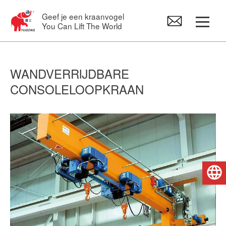
Geef je een kraanvogel
You Can Lift The World
Portaalkraan
WANDVERRIJDBARE
CONSOLELOOPKRAAN
Bovenloopkraan
Zwenkarm kranen
Elektrische Takel
Nederlands
Kraanvervangstukken