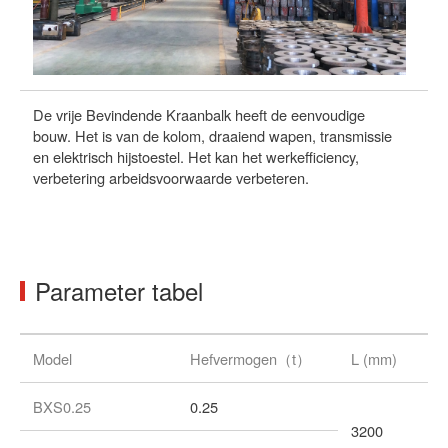
De vrije Bevindende Kraanbalk heeft de eenvoudige
Wa
bouw. Het is van de kolom, draaiend wapen, transmissie
ve
en elektrisch hijstoestel. Het kan het werkefficiency,
te
verbetering arbeidsvoorwaarde verbeteren.
Wa
fa
Parameter tabel
Model
Hefvermogen（t）
L (mm)
BXS0.25
0.25
3200