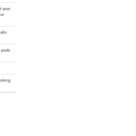
t pour
sur
afin
e poids
orking