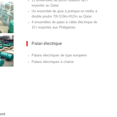
-
11 ensembles de ponts roulants NLH
exportés au Qatar
-
Un ensemble de grue à portique en treillis à
double poutre 70t-S19m-H12m au Qatar
-
4 ensembles de palan à câble électrique de
10 t exportés aux Philippines
Palan électrique
-
Palans électriques de type européen
-
Palans électriques à chaîne
pont