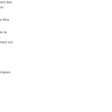
ment des
 ou
t être
te la
e
nnant sur
triques,