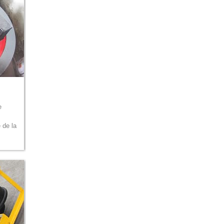
e
 de la