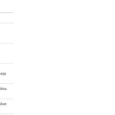
erja
 bisa
aikan