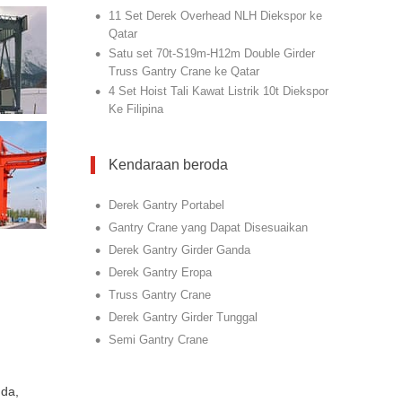
•
11 Set Derek Overhead NLH Diekspor ke
Qatar
•
Satu set 70t-S19m-H12m Double Girder
Truss Gantry Crane ke Qatar
•
4 Set Hoist Tali Kawat Listrik 10t Diekspor
Ke Filipina
Kendaraan beroda
•
Derek Gantry Portabel
•
Gantry Crane yang Dapat Disesuaikan
•
Derek Gantry Girder Ganda
•
Derek Gantry Eropa
•
Truss Gantry Crane
•
Derek Gantry Girder Tunggal
•
Semi Gantry Crane
nda,