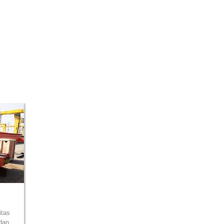
itas
 dan