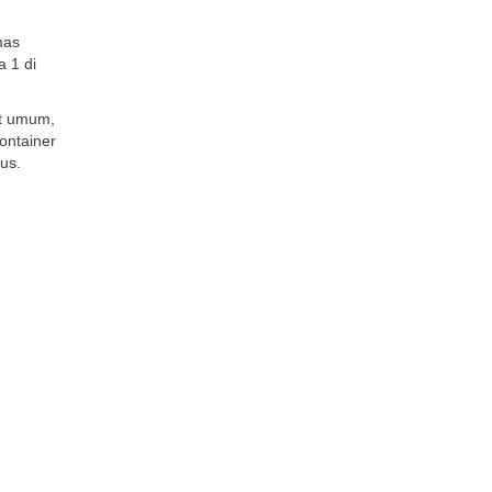
mas
a 1 di
it umum,
ontainer
us.