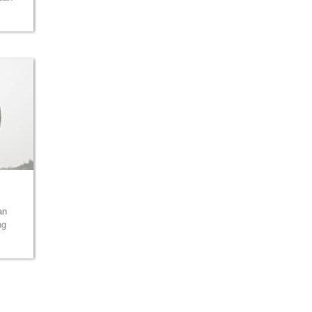
an
ng