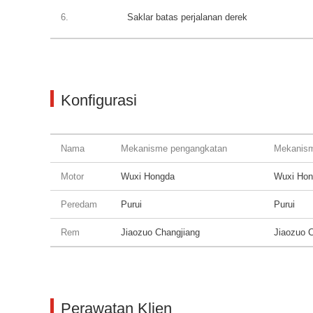
6.
Saklar batas perjalanan derek
Konfigurasi
Nama
Mekanisme pengangkatan
Mekanism
Motor
Wuxi Hongda
Wuxi Hon
Peredam
Purui
Purui
Rem
Jiaozuo Changjiang
Jiaozuo 
Perawatan Klien