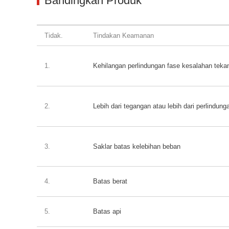
Bandingkan Produk
Tidak.
Tindakan Keamanan
1.
Kehilangan perlindungan fase kesalahan teka
2.
Lebih dari tegangan atau lebih dari perlindunga
3.
Saklar batas kelebihan beban
4.
Batas berat
5.
Batas api