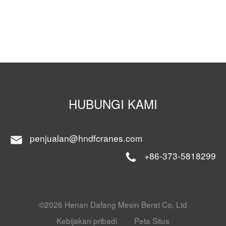
HUBUNGI KAMI
penjualan@hndfcranes.com
+86-373-5818299
©2026 Henan Dafang Mesin Berat Co, Ltd
Kebijakan pribadi
Peta Situs