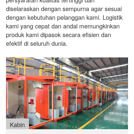
Tentang kami
Berita
diselaraskan dengan sempurna agar sesuai
dengan kebutuhan pelanggan kami. Logistik
Kasus
FAQ
kami yang cepat dan andal memungkinkan
Hubungi kami
produk kami dipasok secara efisien dan
efektif di seluruh dunia.
Kabin