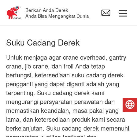
Berikan Anda Derek
Anda Bisa Mengangkat Dunia
Kendaraan beroda
Suku Cadang Derek
Derek Overhead
Untuk menjaga agar crane overhead, gantry
crane, jib crane, dan troli Anda tetap
Bangau Jib
berfungsi, ketersediaan suku cadang derek
pengganti yang dapat diganti adalah yang
terpenting. Suku cadang derek kami
kerekan listrik
mengurangi persyaratan perawatan dan
Bahasa Indonesia
memastikan keandalan, masa pakai yang
Suku Cadang Derek
lama, dan ketersediaan produk kami secara
berkelanjutan. Suku cadang derek memenuhi
persyaratan kualitas tertinggi dan