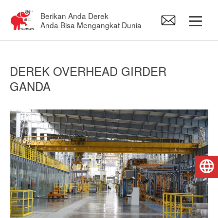
Berikan Anda Derek
Anda Bisa Mengangkat Dunia
Kendaraan beroda
DEREK OVERHEAD GIRDER
GANDA
Derek Overhead
Bangau Jib
kerekan listrik
Bahasa Indonesia
Suku Cadang Derek