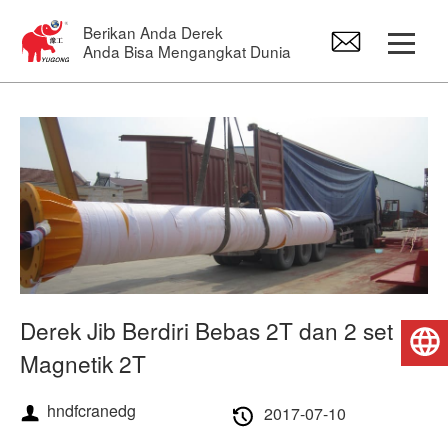
Berikan Anda Derek
Anda Bisa Mengangkat Dunia
Kendaraan beroda
Derek Overhead
Bangau Jib
kerekan listrik
Derek Jib Berdiri Bebas 2T dan 2 set
Bahasa Indonesia
Magnetik 2T
Suku Cadang Derek
hndfcranedg
2017-07-10