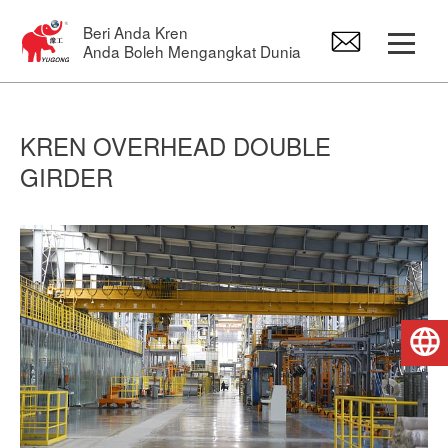
Beri Anda Kren
Anda Boleh Mengangkat Dunia
Gantry Crane
KREN OVERHEAD DOUBLE
GIRDER
Overhead Crane
Jib Crane
Gelung elektrik
Bahasa Melayu
Alat ganti kren