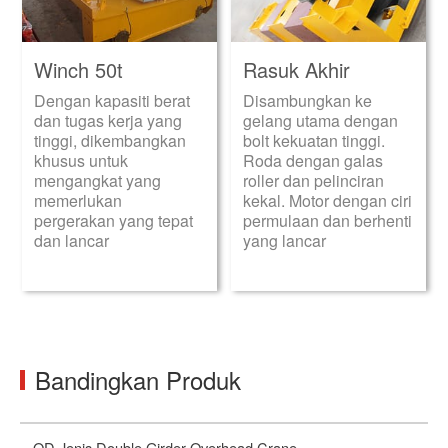
Winch 50t
Rasuk Akhir
Dengan kapasiti berat
Disambungkan ke
dan tugas kerja yang
gelang utama dengan
tinggi, dikembangkan
bolt kekuatan tinggi.
khusus untuk
Roda dengan galas
mengangkat yang
roller dan pelinciran
memerlukan
kekal. Motor dengan ciri
pergerakan yang tepat
permulaan dan berhenti
dan lancar
yang lancar
Bandingkan Produk
QD Jenis Double Girder Overhead Crane
Kr