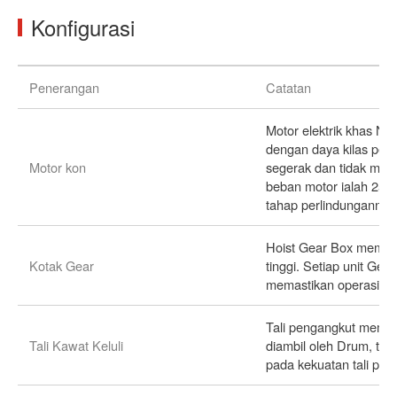
Konfigurasi
Penerangan
Catatan
Motor elektrik khas N
dengan daya kilas per
Motor kon
segerak dan tidak me
beban motor ialah 25%
tahap perlindungannya 
Hoist Gear Box mempun
Kotak Gear
tinggi. Setiap unit Gea
memastikan operasi ge
Tali pengangkut mematu
Tali Kawat Keluli
diambil oleh Drum, tida
pada kekuatan tali put