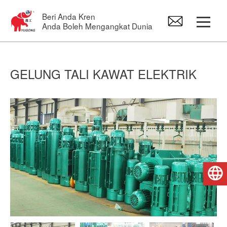
Beri Anda Kren
Anda Boleh Mengangkat Dunia
Gantry Crane
GELUNG TALI KAWAT ELEKTRIK
Overhead Crane
Jib Crane
Gelung elektrik
Bahasa Melayu
Alat ganti kren