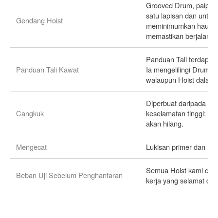
Grooved Drum, paip la
satu lapisan dan untuk
Gendang Hoist
meminimumkan haus ka
memastikan berjalan la
Panduan Tali terdapat
Panduan Tali Kawat
Ia mengelilingi Drum s
walaupun Hoist dalam 
Diperbuat daripada kelu
Cangkuk
keselamatan tinggi; d
akan hilang.
Mengecat
Lukisan primer dan luk
Semua Hoist kami diuj
Beban Uji Sebelum Penghantaran
kerja yang selamat dan 