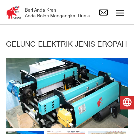
Beri Anda Kren
Anda Boleh Mengangkat Dunia
Gantry Crane
GELUNG ELEKTRIK JENIS EROPAH
Overhead Crane
Jib Crane
Gelung elektrik
Bahasa Melayu
Alat ganti kren