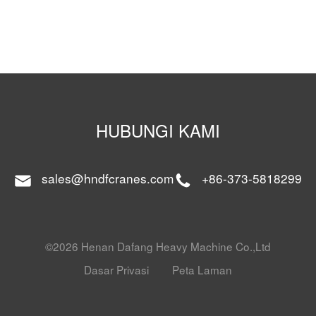
HUBUNGI KAMI
sales@hndfcranes.com
+86-373-5818299
©2026 Henan Dafang Heavy Machine Co.,Ltd
Dasar Privasi
Peta Laman