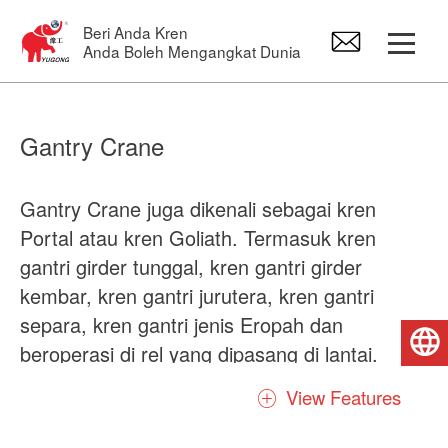
Beri Anda Kren
Anda Boleh Mengangkat Dunia
Gantry Crane
Gantry Crane
Overhead Crane
Gantry Crane juga dikenali sebagai kren
Portal atau kren Goliath. Termasuk kren
Jib Crane
gantri girder tunggal, kren gantri girder
kembar, kren gantri jurutera, kren gantri
Gelung elektrik
separa, kren gantri jenis Eropah dan
Bahasa Melayu
beroperasi di rel yang dipasang di lantai.
Alat ganti kren
Terutama digunakan dalam Keluli, Hasil
View Features
Hutan, Intermodal, Biomassa / Pelet, Beton
dan banyak industri lain.