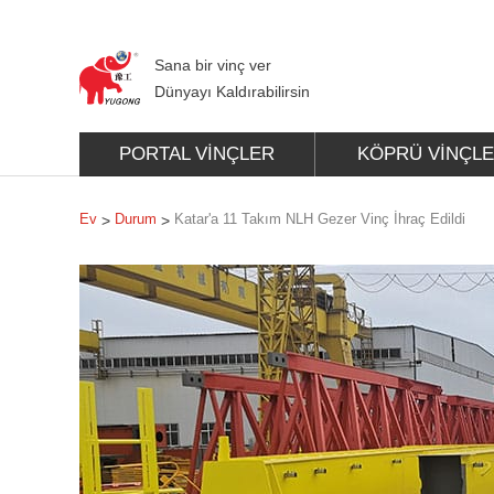
Sana bir vinç ver
Dünyayı Kaldırabilirsin
PORTAL VINÇLER
KÖPRÜ VINÇL
Ev
Durum
Katar'a 11 Takım NLH Gezer Vinç İhraç Edildi
>
>