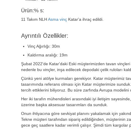
Ürün:% s:
11 Takım NLH
Asma vinç
Katar'a ihraç edildi.
Ayrıntılı Özellikler:
Vinç Ağırlığı: 30m
Kaldırma aralığı: 19m
Şubat 2022'de Katar'daki Eski müşterimizden tavan vinçleri içi
nedenle bu vinçler, inşa edilecek depodaki çelik ruloları kald
Çünkü yeni atölye kurmaları gerekiyor. Katar müşterimiz tav
tasarımında referans olması için Katar müşterimize sunduk.
tercih ettiklerini biliyoruz. Bu süre zarfında Avrupa model
Her iki tarafın mühendisleri arasındaki iyi iletişim sayesinde
üzerine başka aksesuar tasarımları da sunduk.
Onun ihtiyacına göre sevkiyat planını yakalamak için yakında 
Tekne müşteri tarafından sipariş edildiğinden, müşterinin z
gece geç saatlere kadar verimli çalışır. Şimdi tüm kargolar