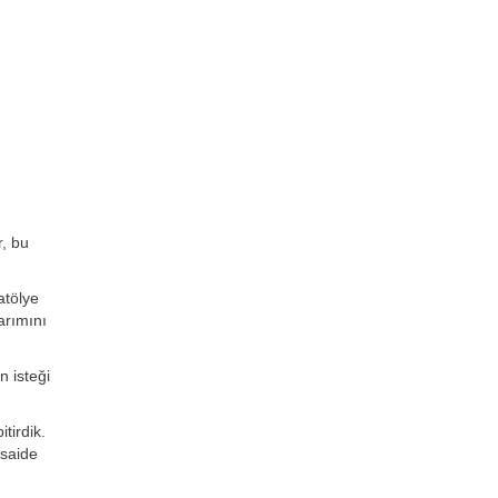
r, bu
atölye
arımını
n isteği
tirdik.
esaide