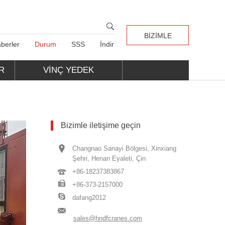
BIZIMLE
berler
Durum
SSS
İndir
ILETIŞIME GEÇIN
R
VINÇ YEDEK
PARÇALARI
Bizimle iletişime geçin
Changnao Sanayi Bölgesi, Xinxiang
Şehri, Henan Eyaleti, Çin
+86-18237383867
+86-373-2157000
dafang2012
sales@hndfcranes.com