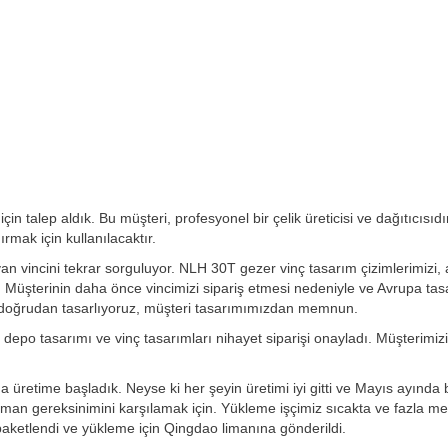
n talep aldık. Bu müşteri, profesyonel bir çelik üreticisi ve dağıtıcısıdı
ırmak için kullanılacaktır.
an vincini tekrar sorguluyor. NLH 30T gezer vinç tasarım çizimlerimizi, 
 Müşterinin daha önce vincimizi sipariş etmesi nedeniyle ve Avrupa tas
ini doğrudan tasarlıyoruz, müşteri tasarımımızdan memnun.
, depo tasarımı ve vinç tasarımları nihayet siparişi onayladı. Müşterimizi
üretime başladık. Neyse ki her şeyin üretimi iyi gitti ve Mayıs ayında bi
aman gereksinimini karşılamak için. Yükleme işçimiz sıcakta ve fazla m
 paketlendi ve yükleme için Qingdao limanına gönderildi.