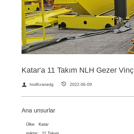
Katar'a 11 Takım NLH Gezer Vinç 
hndfcranedg
2022-06-09
Ana unsurlar
Ülke:
Katar
miktar:
11 Takım