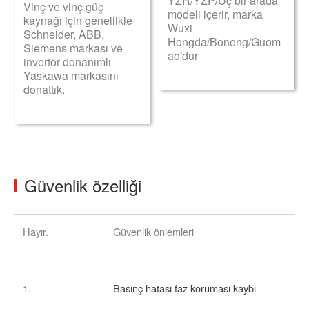
YZR/YZP/Üç bir arada
Vinç ve vinç güç
modeli içerir, marka
kaynağı için genellikle
Wuxi
Schneider, ABB,
Hongda/Boneng/Guom
Siemens markası ve
ao'dur
invertör donanımlı
Yaskawa markasını
donattık.
Güvenlik özelliği
Hayır.
Güvenlik önlemleri
1.
Basınç hatası faz koruması kaybı