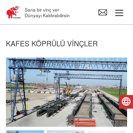
Sana bir vinç ver
Dünyayı Kaldırabilirsin
Portal Vinçler
KAFES KÖPRÜLÜ VINÇLER
Asma vinç
Pergel Vinçler
Elektrikli Vinç
Türkçe
Vinç Yedek Parçaları