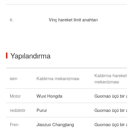
6.
Vinç hareket limit anahtarı
Yapılandırma
Kaldırma hareket
isim
Kaldırma mekanizması
mekanizması
Motor
Wuxi Hongda
Guomao üçü bir ara
redüktör
Purui
Guomao üçü bir ara
Fren
Jiaozuo Changjiang
Guomao üçü bir ara