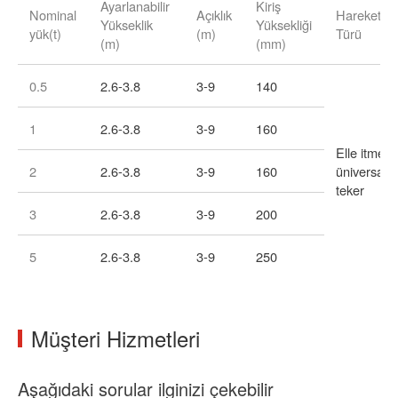
Ayarlanabilir
Kiriş
Nominal
Açıklık
Hareket
Yükseklik
Yüksekliği
yük(t)
(m)
Türü
(m)
(mm)
0.5
2.6-3.8
3-9
140
1
2.6-3.8
3-9
160
Elle itmeli t
2
2.6-3.8
3-9
160
üniversal
teker
3
2.6-3.8
3-9
200
5
2.6-3.8
3-9
250
Müşteri Hizmetleri
Aşağıdaki sorular ilginizi çekebilir