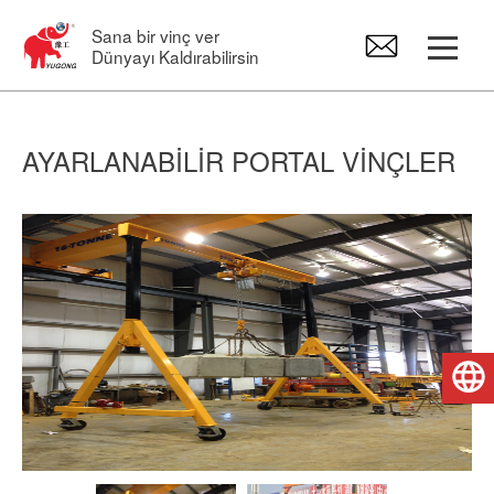
Sana bir vinç ver
Dünyayı Kaldırabilirsin
Portal Vinçler
AYARLANABILIR PORTAL VINÇLER
Asma vinç
Pergel Vinçler
Elektrikli Vinç
Türkçe
Vinç Yedek Parçaları