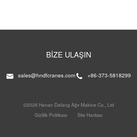
BIZE ULAŞIN
sales@hndfcranes.com
+86-373-5818299
©2026 Henan Dafang Ağır Makine Co., Ltd
Gizlilik Politikası
Site Haritası