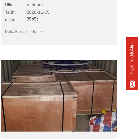
Ülke:
Vietnam
Tarih:
2020-11-05
35t/5t
miktar:
Daha Fazlasını Gör >>
Fiyat Teklifi Alın