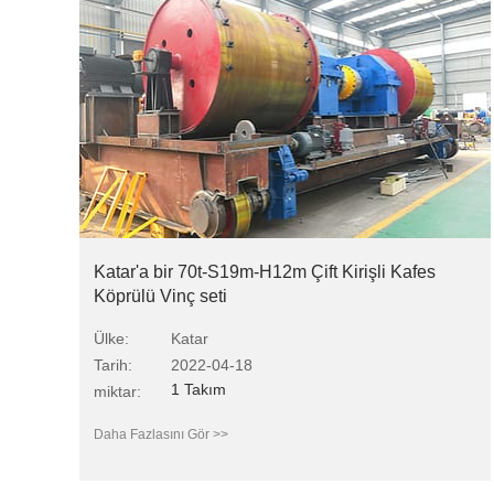
Katar'a bir 70t-S19m-H12m Çift Kirişli Kafes
Köprülü Vinç seti
Ülke:
Katar
Tarih:
2022-04-18
1 Takım
miktar:
Daha Fazlasını Gör >>