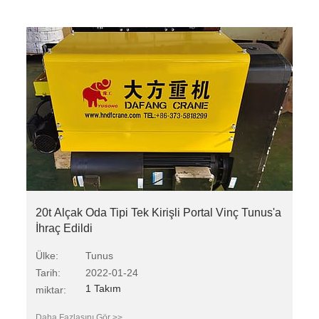
20t Alçak Oda Tipi Tek Kirişli Portal Vinç Tunus'a
İhraç Edildi
Ülke:
Tunus
Tarih:
2022-01-24
1 Takım
miktar:
Daha Fazlasını Gör >>