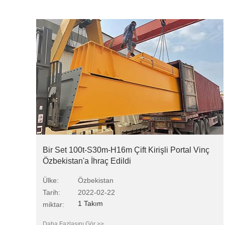
Bir Set 100t-S30m-H16m Çift Kirişli Portal Vinç
Özbekistan'a İhraç Edildi
Ülke:
Özbekistan
Tarih:
2022-02-22
1 Takım
miktar:
Daha Fazlasını Gör >>