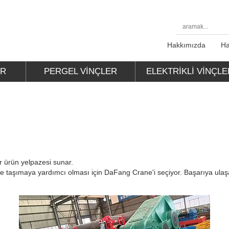
Hakkımızda
Ha
ER
PERGEL VINÇLER
ELEKTRIKLI VINÇLE
r ürün yelpazesi sunar.
re taşımaya yardımcı olması için DaFang Crane'i seçiyor. Başarıya ulaşan 