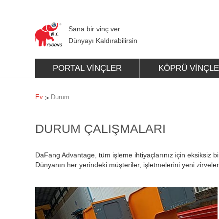
Sana bir vinç ver
Dünyayı Kaldırabilirsin
PORTAL VINÇLER
KÖPRÜ VINÇL
Ev
Durum
>
DURUM ÇALIŞMALARI
DaFang Advantage, tüm işleme ihtiyaçlarınız için eksiksiz bi
Dünyanın her yerindeki müşteriler, işletmelerini yeni zirvele