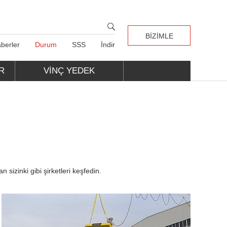
BIZIMLE
berler
Durum
SSS
İndir
ILETIŞIME GEÇIN
R
VINÇ YEDEK
PARÇALARI
sizinki gibi şirketleri keşfedin.