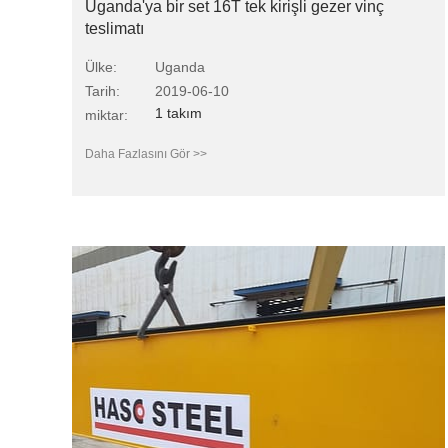
Uganda'ya bir set 16T tek kirişli gezer vinç
teslimatı
Ülke:
Uganda
Tarih:
2019-06-10
1 takım
miktar:
Daha Fazlasını Gör >>