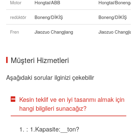
Motor
Hongtai/ABB
Hongtai/Boneng/Dik
redüktör
Boneng/DİKİŞ
Boneng/DİKİŞ
Fren
Jiaozuo Changjiang
Jiaozuo Changjian
Müşteri Hizmetleri
Aşağıdaki sorular ilginizi çekebilir
Kesin teklif ve en iyi tasarımı almak için
hangi bilgileri sunacağız?
: 1.Kapasite:__ton?