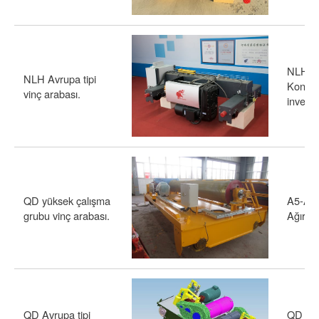
NLH Avr
NLH Avrupa tipi
Konfig
vinç arabası.
invertö
QD yüksek çalışma
A5-A8 ç
grubu vinç arabası.
Ağır ç
QD Avrupa tipi
QD Avru