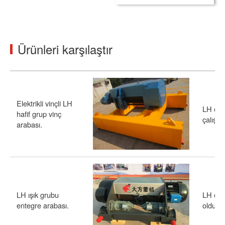
Ürünleri karşılaştır
Elektrikli vinçli LH
LH çift
hafif grup vinç
çalışm
arabası.
LH ışık grubu
LH çift 
entegre arabası.
olduğu