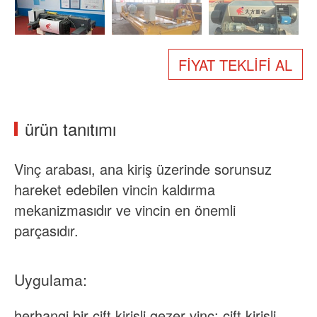
Hakkımızda
Haberler
Durum
SSS
FIYAT TEKLIFI AL
Bizimle iletişime geçin
ürün tanıtımı
Vinç arabası, ana kiriş üzerinde sorunsuz
hareket edebilen vincin kaldırma
mekanizmasıdır ve vincin en önemli
parçasıdır.
Uygulama:
herhangi bir çift kirişli gezer vinç; çift kirişli