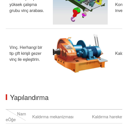
yüksek çalışma
Konfig
grubu vinç arabası.
inverte
Vinç. Herhangi bir
tip çift kirişli gezer
Kaldır
vinç ile eşleştirin.
Yapılandırma
Nam
Kaldırma mekanizması
Kaldırma hareket 
eÖğe