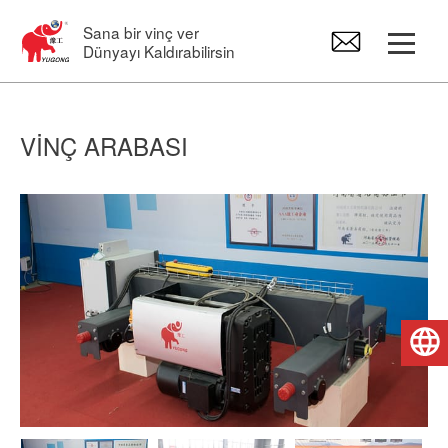
Sana bir vinç ver
Dünyayı Kaldırabilirsin
Portal Vinçler
VINÇ ARABASI
Asma vinç
Pergel Vinçler
Elektrikli Vinç
Türkçe
Vinç Yedek Parçaları