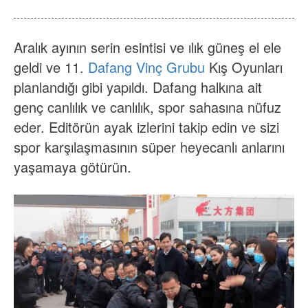
Hakkımızda
Haberler
Durum
SSS
Aralık ayının serin esintisi ve ılık güneş el ele
geldi ve 11.
Dafang Vinç Grubu
Kış Oyunları
Bizimle iletişime geçin
planlandığı gibi yapıldı. Dafang halkına ait
genç canlılık ve canlılık, spor sahasına nüfuz
eder. Editörün ayak izlerini takip edin ve sizi
spor karşılaşmasının süper heyecanlı anlarını
yaşamaya götürün.