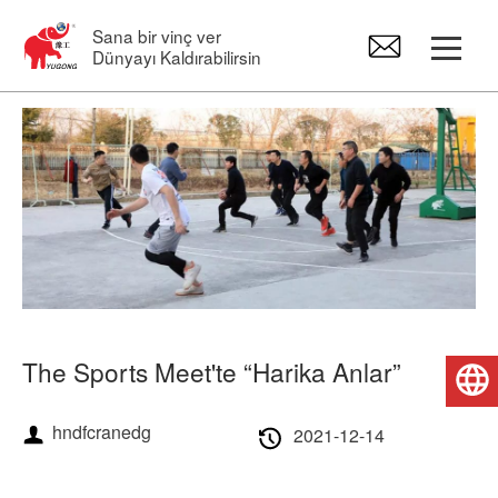
Sana bir vinç ver
Dünyayı Kaldırabilirsin
Portal Vinçler
Asma vinç
Pergel Vinçler
Elektrikli Vinç
The Sports Meet'te “Harika Anlar”
Türkçe
Vinç Yedek Parçaları
hndfcranedg
2021-12-14