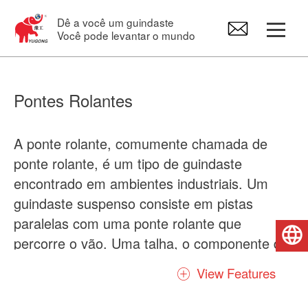
Dê a você um guindaste
Você pode levantar o mundo
Pórticos rolantes
Pontes Rolantes
Ponte rolante
A ponte rolante, comumente chamada de
ponte rolante, é um tipo de guindaste
Braço giratório
encontrado em ambientes industriais. Um
guindaste suspenso consiste em pistas
Talha elétrica
paralelas com uma ponte rolante que
Português do Brasil
percorre o vão. Uma talha, o componente de
Peças de reposição para guindastes
elevação de uma ponte rolante, viaja ao
View Features
longo da ponte. Normalmente existem muitos
tipos de pontes rolantes, primeiramente foi