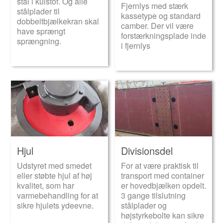
stål i kulstof. Og alle
Fjernlys med stærk
stålplader til
kassetype og standard
dobbeltbjælkekran skal
camber. Der vil være
have sprængt
forstærkningsplade inde
sprængning.
i fjernlys
Hjul
Divisionsdel
Udstyret med smedet
For at være praktisk til
eller støbte hjul af høj
transport med container
kvalitet, som har
er hovedbjælken opdelt.
varmebehandling for at
3 gange tilslutning
sikre hjulets ydeevne.
stålplader og
højstyrkebolte kan sikre