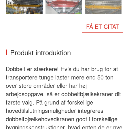
Om os
Nyheder
Sag
Ofte stillede spørgsmål
FÅ ET CITAT
Kontakt os
Produkt introduktion
Dobbelt er stærkere! Hvis du har brug for at
transportere tunge laster mere end 50 ton
over store områder eller har høj
arbejdsopgave, så er dobbeltbjælkekraner dit
første valg. På grund af forskellige
hovedtilslutningsmuligheder integreres
dobbeltbjælkehovedkranen godt i forskellige
bygningskonstruktioner, hvad enten de er nye