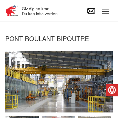
Giv dig en kran
Du kan løfte verden
Portalkraner
PONT ROULANT BIPOUTRE
Overheadkran
Svingkraner
Elektrisk hejseværk
Dansk
Kran Reservedele